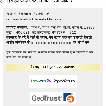
एलआईसीएचएफएल एसेट मैनेजमेंट कंपनी लिमिटेड
किसी भी शिकायत के लिए,ईमेल करें:
co_complaints[at]licindia[dot]com
कॉर्पोरेट कार्यालय:
'योगक्षेम', जीवन बीमा मार्ग, पी.ओ. बॉक्स नं. 19953,
मुंबई – 400 021. आईआरडीएआई रजिस्टर नं. - 512
वेबसाइट के बारे में कोई भी प्रश्न,
वेब सूचना प्रबंधक श्रीमती हिमाली
आशीष मांजरेकर से
पर संपर्क करें।
co_cc[at]licindia[dot]com
इस वेबसाइट पर सामग्री भारतीय जीवन बीमा निगम द्वारा प्रकाशित और
प्रबंधित की जाती है।
वेबसाइट आगंतुक : 227584985