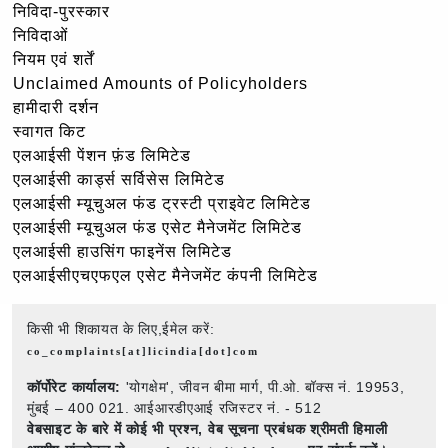
निविदा-पुरस्कार
निविदाओं
नियम एवं शर्तें
Unclaimed Amounts of Policyholders
हामीदारी दर्शन
स्वागत किट
एलआईसी पेंशन फ़ंड लिमिटेड
एलआईसी कार्ड्स सर्विसेस लिमिटेड
एलआईसी म्यूचुअल फंड ट्रस्टी प्राइवेट लिमिटेड
एलआईसी म्यूचुअल फंड एसेट मैनेजमेंट लिमिटेड
एलआईसी हाउसिंग फाइनेंस लिमिटेड
एलआईसीएचएफएल एसेट मैनेजमेंट कंपनी लिमिटेड
किसी भी शिकायत के लिए,ईमेल करें:
co_complaints[at]licindia[dot]com
कॉर्पोरेट कार्यालय:
'योगक्षेम', जीवन बीमा मार्ग, पी.ओ. बॉक्स नं. 19953,
मुंबई – 400 021. आईआरडीएआई रजिस्टर नं. - 512
वेबसाइट के बारे में कोई भी प्रश्न,
वेब सूचना प्रबंधक श्रीमती हिमाली