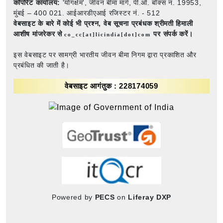
कॉर्पोरेट कार्यालय:
'योगक्षेम', जीवन बीमा मार्ग, पी.ओ. बॉक्स नं. 19953,
मुंबई – 400 021. आईआरडीएआई रजिस्टर नं. - 512
वेबसाइट के बारे में कोई भी प्रश्न,
वेब सूचना प्रबंधक श्रीमती हिमाली
आशीष मांजरेकर से
पर संपर्क करें।
co_cc[at]licindia[dot]com
इस वेबसाइट पर सामग्री भारतीय जीवन बीमा निगम द्वारा प्रकाशित और
प्रबंधित की जाती है।
वेबसाइट आगंतुक : 228174059
Powered by
PECS
on
Liferay DXP