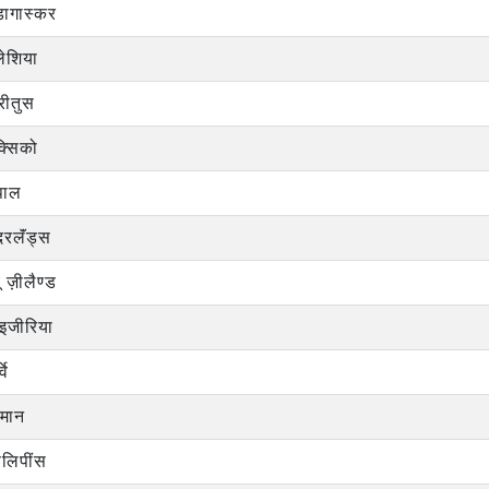
डागास्कर
ेशिया
रीतुस
क्सिको
पाल
दरलॅंड्स
यू ज़ीलैण्ड
इजीरिया
्वे
मान
लिपींस