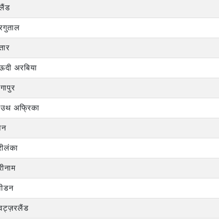
लैंड
रगुताल
तार
ऊदी अरबिया
ंगापुर
ाउथ अफ्रिका
पेन
रीलंका
रीनाम
वीडन
विट्ज़रलैंड