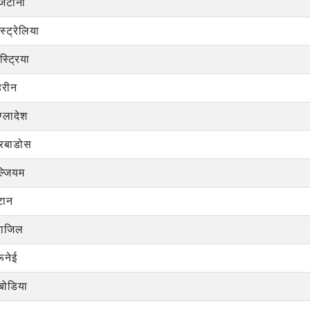
्जेंटीना
्ट्रेलिया
्ट्रिया
हरीन
ंग्लादेश
ारबाडोस
ल्जियम
टान
राजिल
रूनेई
बोडिया