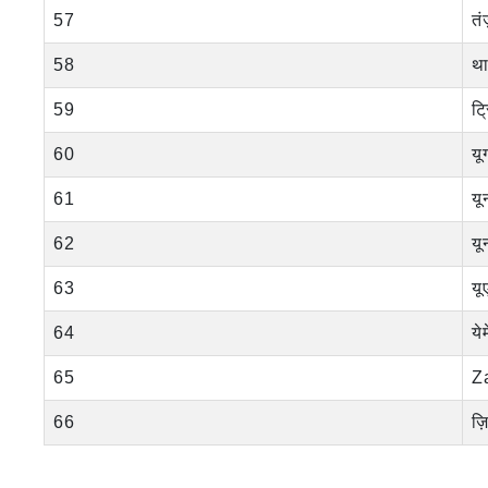
57
तं
58
था
59
ट्
60
यू
61
यू
62
यू
63
य
64
ये
65
Z
66
ज़िम