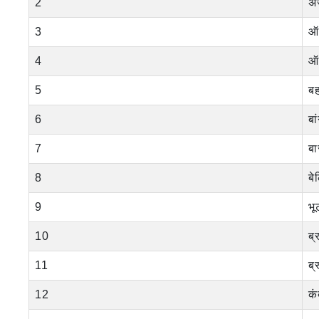
2
अर
3
ऑस
4
ऑस
5
ब
6
बा
7
ब
8
बे
9
भू
10
ब्
11
ब्
12
कं