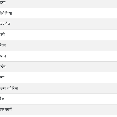
डिया
डोनेशिया
यरलैंड
टली
मैका
ापान
र्डन
न्या
ाउथ कोरिया
वैत
्समबर्ग