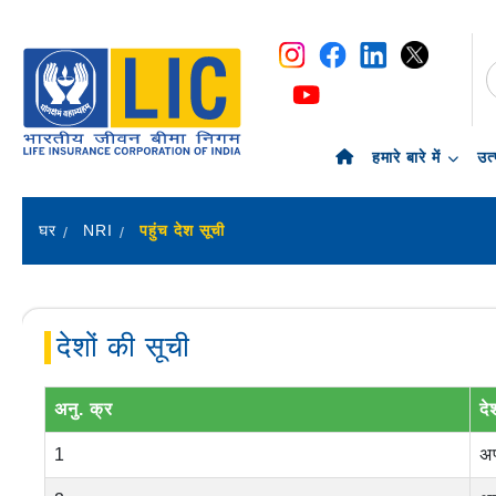
नेविगेशन
सामग्री पर छोड़ें
हमारे बारे में
उत्
घर
NRI
पहुंच देश सूची
देशों की सूची
अनु. क्र
दे
1
अण