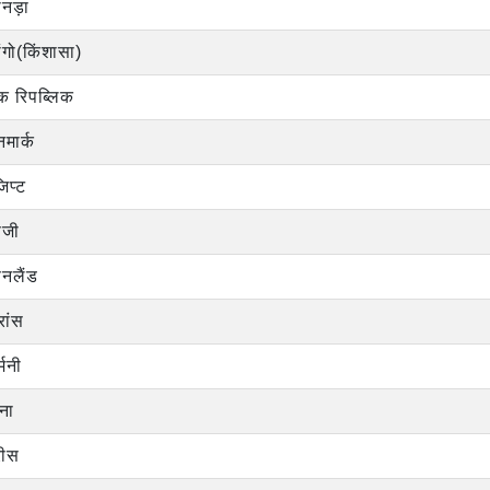
ानड़ा
ंगो(किंशासा)
क रिपब्लिक
नमार्क
िप्ट
िजी
नलैंड
रांस
्मनी
ना
रीस