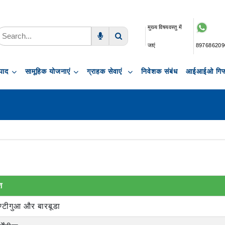
मुख्य विषयवस्तु में
जाएं
897686209
Voice Search
Search
पाद
सामूहिक योजनाएं
ग्राहक सेवाएं
निवेशक संबंध
आईआईओ गिफ्
श
्टीगुआ और बारबूडा