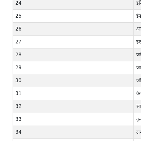
24
इं
25
इं
26
आ
27
इ
28
ज
29
ज
30
जॉ
31
के
32
स
33
कु
34
लक