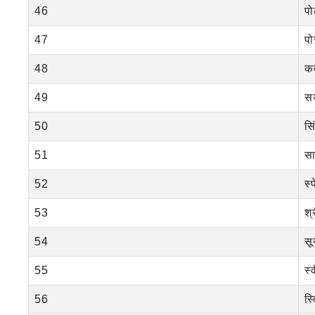
46
पो
47
पो
48
क
49
स
50
सि
51
स
52
स्
53
श्
54
सू
55
स्
56
स्