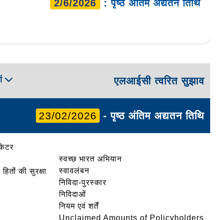
2/6/2026
: पृष्ठ अंतिम अद्यतन तिथि
ां
एलआईसी त्वरित सुझाव
23/02/2026
- पृष्ठ अंतिम अद्यतन तिथि
केटर
स्वच्छ भारत अभियान
स्वावलंबन
हितों की सुरक्षा
निविदा-पुरस्कार
निविदाओं
नियम एवं शर्तें
Unclaimed Amounts of Policyholders