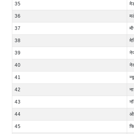
35
मे
36
मल
37
मौ
38
मे
39
ने
40
ने
41
न्
42
ना
43
नॉर
44
ओ
45
फि