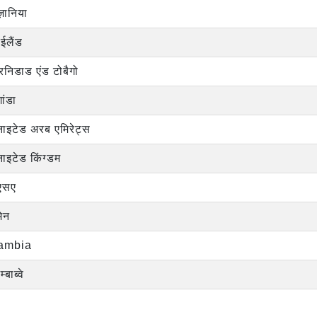
ज़ानिया
ईलैंड
रिनिडाड एंड टोबैगो
गांडा
नाइटेड अरब एमिरेट्स
नाइटेड किंग्डम
ूएसए
मेन
ambia
्बाब्वे