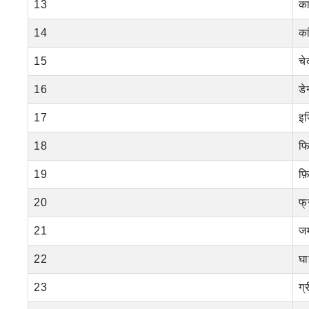
13
क
14
का
15
चे
16
डे
17
इज
18
फ
19
फ़ि
20
फ्
21
जर
22
घा
23
ग्