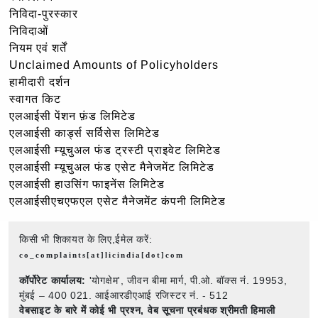
निविदा-पुरस्कार
निविदाओं
नियम एवं शर्तें
Unclaimed Amounts of Policyholders
हामीदारी दर्शन
स्वागत किट
एलआईसी पेंशन फ़ंड लिमिटेड
एलआईसी कार्ड्स सर्विसेस लिमिटेड
एलआईसी म्यूचुअल फंड ट्रस्टी प्राइवेट लिमिटेड
एलआईसी म्यूचुअल फंड एसेट मैनेजमेंट लिमिटेड
एलआईसी हाउसिंग फाइनेंस लिमिटेड
एलआईसीएचएफएल एसेट मैनेजमेंट कंपनी लिमिटेड
किसी भी शिकायत के लिए,ईमेल करें:
co_complaints[at]licindia[dot]com
कॉर्पोरेट कार्यालय:
'योगक्षेम', जीवन बीमा मार्ग, पी.ओ. बॉक्स नं. 19953,
मुंबई – 400 021. आईआरडीएआई रजिस्टर नं. - 512
वेबसाइट के बारे में कोई भी प्रश्न,
वेब सूचना प्रबंधक श्रीमती हिमाली