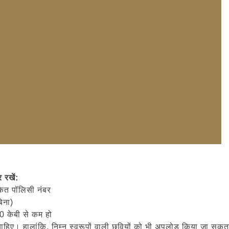
 रखें:
कित पॉलिसी नंबर
िना)
0 केबी से कम हो
चाहिए। हालांकि, निम्न स्वरूपों वाली छवियों को भी अपलोड किया जा सकता