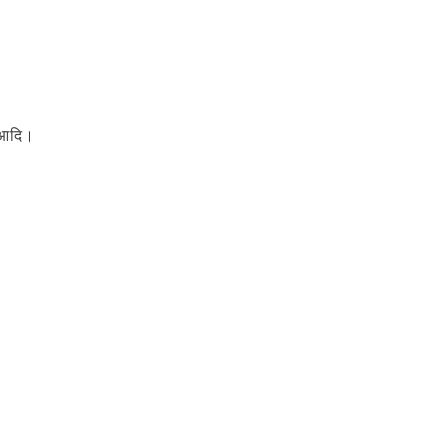
म आदि।