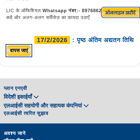
LIC के ऑफिशियल
Whatsapp नंबर:- 8976862090
पर “Hi”
कहें और अलग-अलग सर्विसेज़ का फ़ायदा उठाएँ
17/2/2026
: पृष्ठ अंतिम अद्यतन तिथि
वापस जाएं
प्लान एनएवी
विदेशी इकाईयाँ
एलआईसी सहयोगी और सहायक कंपनियां
एलआईसी त्वरित सुझाव
अवश्य जाने