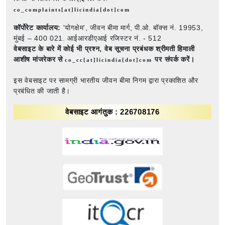
co_complaints[at]licindia[dot]com
कॉर्पोरेट कार्यालय:
'योगक्षेम', जीवन बीमा मार्ग, पी.ओ. बॉक्स नं. 19953,
मुंबई – 400 021. आईआरडीएआई रजिस्टर नं. - 512
वेबसाइट के बारे में कोई भी प्रश्न,
वेब सूचना प्रबंधक श्रीमती हिमाली
आशीष मांजरेकर से
पर संपर्क करें।
co_cc[at]licindia[dot]com
इस वेबसाइट पर सामग्री भारतीय जीवन बीमा निगम द्वारा प्रकाशित और
प्रबंधित की जाती है।
वेबसाइट आगंतुक : 226708176