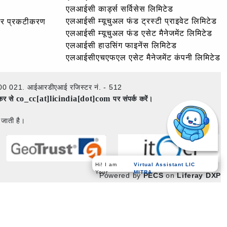
एलआईसी कार्ड्स सर्विसेस लिमिटेड
एलआईसी म्यूचुअल फंड ट्रस्टी प्राइवेट लिमिटेड
और प्रकटीकरण
एलआईसी म्यूचुअल फंड एसेट मैनेजमेंट लिमिटेड
एलआईसी हाउसिंग फाइनेंस लिमिटेड
एलआईसीएचएफएल एसेट मैनेजमेंट कंपनी लिमिटेड
ई – 400 021. आईआरडीएआई रजिस्टर नं. - 512
co_cc[at]licindia[dot]com
ेकर से
पर संपर्क करें।
 जाती है।
Virtual Assistant LIC
Hi! I am
MITRA
Your
Powered by
PECS
on
Liferay DXP