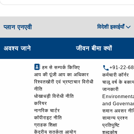
प्लान एनएवी
विदेशी इकाईयाँ
अवश्य जाने
जीवन बीमा क्यों
हम से सम्पर्क किजिए
+91-22-6
आप की पूंजी आप का अधिकार
कर्मचारी कॉर्नर
रिश्वतखोरी एवं भ्रष्टाचार विरोधी
चालू वर्ष के बकाय
नीति
जानकारी
धोखाधड़ी विरोधी नीति
Environmenta
करियर
and Governa
नागरिक चार्टर
समान अवसर नीत
कॉपीराइट नीति
सामान्य प्रश्न
ग्राहक शिक्षा
प्रतिपुष्टि
केंद्रीय सतर्कता आयोग
शब्दकोष