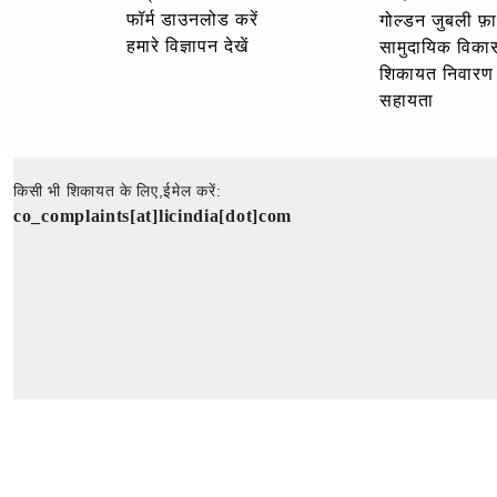
फॉर्म डाउनलोड करें
गोल्‍डन जुबली फ़
हमारे विज्ञापन देखें
सामुदायिक विका
शिकायत निवारण
सहायता
किसी भी शिकायत के लिए,ईमेल करें:
co_complaints[at]licindia[dot]com
कॉपीराइट © 2025 - सर्वाधिकार सुरक्षित - भारतीय जीवन बीमा निगम की आधिकारिक वेबसाइट।