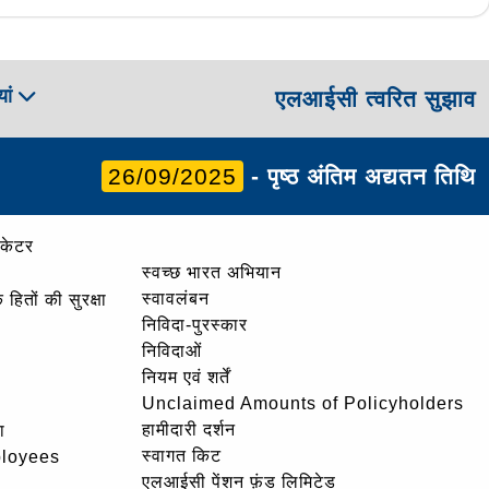
ां
एलआईसी त्वरित सुझाव
26/09/2025
- पृष्ठ अंतिम अद्यतन तिथि
ोकेटर
स्वच्छ भारत अभियान
स्वावलंबन
हितों की सुरक्षा
निविदा-पुरस्कार
निविदाओं
नियम एवं शर्तें
Unclaimed Amounts of Policyholders
हामीदारी दर्शन
ा
स्वागत किट
ployees
एलआईसी पेंशन फ़ंड लिमिटेड