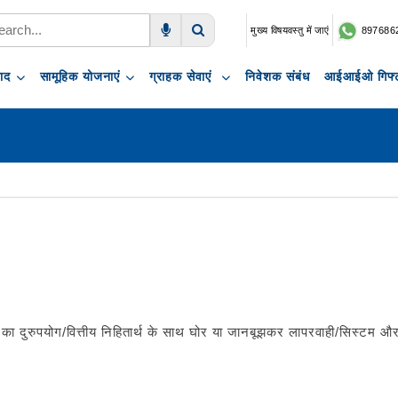
मुख्य विषयवस्तु में जाएं
897686
Voice Search
Search
पाद
सामूहिक योजनाएं
ग्राहक सेवाएं
निवेशक संबंध
आईआईओ गिफ्ट
का दुरुपयोग/वित्तीय निहितार्थ के साथ घोर या जानबूझकर लापरवाही/सिस्टम औ