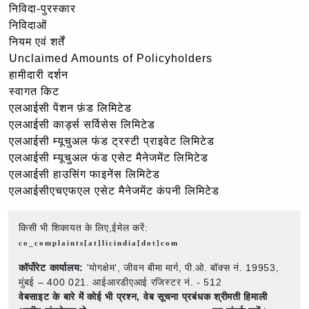
निविदा-पुरस्कार
निविदाओं
नियम एवं शर्तें
Unclaimed Amounts of Policyholders
हामीदारी दर्शन
स्वागत किट
एलआईसी पेंशन फ़ंड लिमिटेड
एलआईसी कार्ड्स सर्विसेस लिमिटेड
एलआईसी म्यूचुअल फंड ट्रस्टी प्राइवेट लिमिटेड
एलआईसी म्यूचुअल फंड एसेट मैनेजमेंट लिमिटेड
एलआईसी हाउसिंग फाइनेंस लिमिटेड
एलआईसीएचएफएल एसेट मैनेजमेंट कंपनी लिमिटेड
किसी भी शिकायत के लिए,ईमेल करें:
co_complaints[at]licindia[dot]com
कॉर्पोरेट कार्यालय:
'योगक्षेम', जीवन बीमा मार्ग, पी.ओ. बॉक्स नं. 19953,
मुंबई – 400 021. आईआरडीएआई रजिस्टर नं. - 512
वेबसाइट के बारे में कोई भी प्रश्न,
वेब सूचना प्रबंधक श्रीमती हिमाली