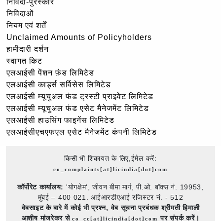
निविदा-पुरस्कार
निविदाओं
नियम एवं शर्तें
Unclaimed Amounts of Policyholders
हामीदारी दर्शन
स्वागत किट
एलआईसी पेंशन फ़ंड लिमिटेड
एलआईसी कार्ड्स सर्विसेस लिमिटेड
एलआईसी म्यूचुअल फंड ट्रस्टी प्राइवेट लिमिटेड
एलआईसी म्यूचुअल फंड एसेट मैनेजमेंट लिमिटेड
एलआईसी हाउसिंग फाइनेंस लिमिटेड
एलआईसीएचएफएल एसेट मैनेजमेंट कंपनी लिमिटेड
किसी भी शिकायत के लिए,ईमेल करें:
co_complaints[at]licindia[dot]com
कॉर्पोरेट कार्यालय:
'योगक्षेम', जीवन बीमा मार्ग, पी.ओ. बॉक्स नं. 19953,
मुंबई – 400 021. आईआरडीएआई रजिस्टर नं. - 512
वेबसाइट के बारे में कोई भी प्रश्न,
वेब सूचना प्रबंधक श्रीमती हिमाली
आशीष मांजरेकर से
पर संपर्क करें।
co_cc[at]licindia[dot]com