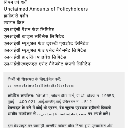
नियम एवं शर्तें
Unclaimed Amounts of Policyholders
हामीदारी दर्शन
स्वागत किट
एलआईसी पेंशन फ़ंड लिमिटेड
एलआईसी कार्ड्स सर्विसेस लिमिटेड
एलआईसी म्यूचुअल फंड ट्रस्टी प्राइवेट लिमिटेड
एलआईसी म्यूचुअल फंड एसेट मैनेजमेंट लिमिटेड
एलआईसी हाउसिंग फाइनेंस लिमिटेड
एलआईसीएचएफएल एसेट मैनेजमेंट कंपनी लिमिटेड
किसी भी शिकायत के लिए,ईमेल करें:
co_complaints[at]licindia[dot]com
कॉर्पोरेट कार्यालय:
'योगक्षेम', जीवन बीमा मार्ग, पी.ओ. बॉक्स नं. 19953,
मुंबई – 400 021. आईआरडीएआई रजिस्टर नं. - 512
वेबसाइट के बारे में कोई भी प्रश्न,
वेब सूचना प्रबंधक श्रीमती हिमाली
आशीष मांजरेकर से
पर संपर्क करें।
co_cc[at]licindia[dot]com
इस वेबसाइट पर सामग्री भारतीय जीवन बीमा निगम द्वारा प्रकाशित और