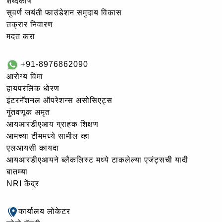
शब्दकोष
सुवर्ण जयंती फाउंडेशन समुदाय विकास
तक्रार निवारण
मदत करा
+91-8976862090
आरोग्य विमा
हायपरलिंक धोरण
इंटरनॅशनल ऑपरेशन्स असोसिएट्स
गुंतवणूक अमृत
आयआरडीएआय ग्राहक शिक्षण
आमच्या टीममध्ये सामील व्हा
एलआयसी कायदा
आयआरडीएआयने ब्लैकलिस्ट मध्ये टाकलेल्या एजंट्सची यादी
बातम्या
NRI केंद्र
कार्यालय लोकेटर