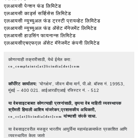
एलआयसी पेन्शन फंड लिमिटेड
एलआयसी कार्ड्स सर्व्हिसेस लिमिटेड
एलआयसी म्युच्युअल फंड ट्रस्टी प्रायव्हेट लिमिटेड
एलआयसी म्युच्युअल फंड ॲसेट मॅनेजमेंट लिमिटेड
एलआयसी हाउसिंग फायनान्स लिमिटेड
एलआयसीएचएफएल ॲसेट मॅनेजमेंट कंपनी लिमिटेड
कोणत्याही तक्रारीसाठी, येथे ईमेल करा:
co_complaints[at]licindia[dot]com
कॉर्पोरेट कार्यालय:
'योगक्षेम', जीवन बीमा मार्ग, पी.ओ. बॉक्स नं. 19953,
मुंबई – 400 021. आईआरडीएआई रजिस्टर नं. - 512
या वेबसाइटबाबत कोणत्याही प्रश्नांसाठी,
कृपया वेब माहिती व्यवस्थापक
श्रीमती हिमाली आशिष मांजरेकर,प्रशासकीय अधिकारी,
यांच्याशी संपर्क साधा.
co_cc[at]licindia[dot]com
या वेबसाइटवरील मजकूर भारतीय आयुर्विमा महामंडळामार्फत प्रकाशित आणि
व्यवस्थापित केला जातो