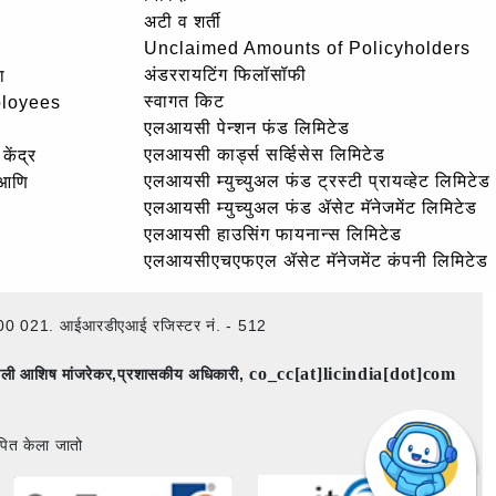
अटी व शर्ती
Unclaimed Amounts of Policyholders
अंडररायटिंग फिलॉसॉफी
ा
स्वागत किट
ployees
एलआयसी पेन्शन फंड लिमिटेड
एलआयसी कार्ड्स सर्व्हिसेस लिमिटेड
केंद्र
एलआयसी म्युच्युअल फंड ट्रस्टी प्रायव्हेट लिमिटेड
 आणि
एलआयसी म्युच्युअल फंड ॲसेट मॅनेजमेंट लिमिटेड
एलआयसी हाउसिंग फायनान्स लिमिटेड
एलआयसीएचएफएल ॲसेट मॅनेजमेंट कंपनी लिमिटेड
ई – 400 021. आईआरडीएआई रजिस्टर नं. - 512
co_cc[at]licindia[dot]com
िमाली आशिष मांजरेकर,प्रशासकीय अधिकारी,
पित केला जातो