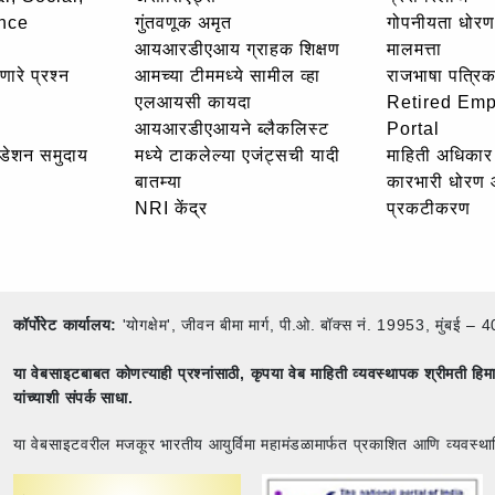
nce
गुंतवणूक अमृत
गोपनीयता धोरण
आयआरडीएआय ग्राहक शिक्षण
मालमत्ता
णारे प्रश्न
आमच्या टीममध्ये सामील व्हा
राजभाषा पत्रिक
एलआयसी कायदा
Retired Em
आयआरडीएआयने ब्लैकलिस्ट
Portal
उंडेशन समुदाय
मध्ये टाकलेल्या एजंट्सची यादी
माहिती अधिकार 
बातम्या
कारभारी धोरण
NRI केंद्र
प्रकटीकरण
कॉर्पोरेट कार्यालय:
'योगक्षेम', जीवन बीमा मार्ग, पी.ओ. बॉक्स नं. 19953, मुंब
या वेबसाइटबाबत कोणत्याही प्रश्नांसाठी,
कृपया वेब माहिती व्यवस्थापक श्रीमती ह
यांच्याशी संपर्क साधा.
या वेबसाइटवरील मजकूर भारतीय आयुर्विमा महामंडळामार्फत प्रकाशित आणि व्यवस्था