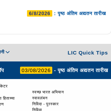
6/8/2026
: पृष्ठ अंतिम अद्यतन तारीख
पनी
LIC Quick Tips
ॲप
03/08/2026
- पृष्ठ अंतिम अद्यतन तारीख
ोकेटर
स्वच्छ भारत अभियान
स्वावलंबन
ा हिताच्या
निविदा - पुरस्कार
ोरण
निविदा