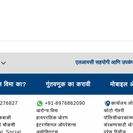
एलआयसी सहयोगी आणि उपकं
ा
 विमा का?
गुंतवणूक का करावी
मोबाइल 
8276827
+91-8976862090
कार्यालय ल
आरोग्य विमा
फोटो गॅलरी
थकबाकी
हायपरलिंक धोरण
पॉलिसीधारकांच्य
ची चौकशी
इंटरनॅशनल ऑपरेशन्स
संरक्षणासाठी ध
l, Social,
असोसिएट्स
प्रेस रिलीज