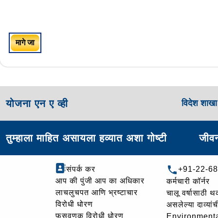
मागे जा
योजना एन ए व्ही
विदेश शाख
तुम्हाला माहित असायला हव्यात अशा गोष्टी
जीवन
संपर्क कर
+91-22-6
आप की पुंजी आप का अधिकार
कर्मचारी कॉर्नर
लाचलुचपत आणि भ्रष्टाचार
चालू वर्षासाठी 
विरोधी धोरण
असलेल्या दाव्यां
फसवणूक विरोधी धोरण
Environmenta