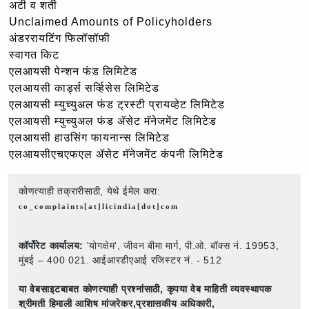
अटी व शर्ती
Unclaimed Amounts of Policyholders
अंडररायटिंग फिलॉसॉफी
स्वागत किट
एलआयसी पेन्शन फंड लिमिटेड
एलआयसी कार्ड्स सर्व्हिसेस लिमिटेड
एलआयसी म्युच्युअल फंड ट्रस्टी प्रायव्हेट लिमिटेड
एलआयसी म्युच्युअल फंड ॲसेट मॅनेजमेंट लिमिटेड
एलआयसी हाउसिंग फायनान्स लिमिटेड
एलआयसीएचएफएल ॲसेट मॅनेजमेंट कंपनी लिमिटेड
कोणत्याही तक्रारीसाठी, येथे ईमेल करा:
co_complaints[at]licindia[dot]com
कॉर्पोरेट कार्यालय:
'योगक्षेम', जीवन बीमा मार्ग, पी.ओ. बॉक्स नं. 19953,
मुंबई – 400 021. आईआरडीएआई रजिस्टर नं. - 512
या वेबसाइटबाबत कोणत्याही प्रश्नांसाठी,
कृपया वेब माहिती व्यवस्थापक
श्रीमती हिमाली आशिष मांजरेकर,प्रशासकीय अधिकारी,