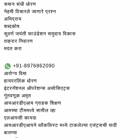
समान संधी धोरण
नेहमी विचारले जाणारे प्रश्न
अभिप्राय
शब्दकोष
सुवर्ण जयंती फाउंडेशन समुदाय विकास
तक्रार निवारण
मदत करा
+91-8976862090
आरोग्य विमा
हायपरलिंक धोरण
इंटरनॅशनल ऑपरेशन्स असोसिएट्स
गुंतवणूक अमृत
आयआरडीएआय ग्राहक शिक्षण
आमच्या टीममध्ये सामील व्हा
एलआयसी कायदा
आयआरडीएआयने ब्लैकलिस्ट मध्ये टाकलेल्या एजंट्सची यादी
बातम्या