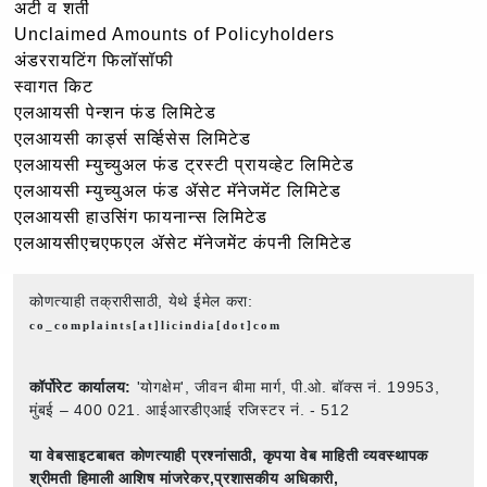
अटी व शर्ती
Unclaimed Amounts of Policyholders
अंडररायटिंग फिलॉसॉफी
स्वागत किट
एलआयसी पेन्शन फंड लिमिटेड
एलआयसी कार्ड्स सर्व्हिसेस लिमिटेड
एलआयसी म्युच्युअल फंड ट्रस्टी प्रायव्हेट लिमिटेड
एलआयसी म्युच्युअल फंड ॲसेट मॅनेजमेंट लिमिटेड
एलआयसी हाउसिंग फायनान्स लिमिटेड
एलआयसीएचएफएल ॲसेट मॅनेजमेंट कंपनी लिमिटेड
कोणत्याही तक्रारीसाठी, येथे ईमेल करा:
co_complaints[at]licindia[dot]com
कॉर्पोरेट कार्यालय:
'योगक्षेम', जीवन बीमा मार्ग, पी.ओ. बॉक्स नं. 19953,
मुंबई – 400 021. आईआरडीएआई रजिस्टर नं. - 512
या वेबसाइटबाबत कोणत्याही प्रश्नांसाठी,
कृपया वेब माहिती व्यवस्थापक
श्रीमती हिमाली आशिष मांजरेकर,प्रशासकीय अधिकारी,