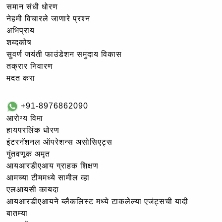
समान संधी धोरण
नेहमी विचारले जाणारे प्रश्न
अभिप्राय
शब्दकोष
सुवर्ण जयंती फाउंडेशन समुदाय विकास
तक्रार निवारण
मदत करा
+91-8976862090
आरोग्य विमा
हायपरलिंक धोरण
इंटरनॅशनल ऑपरेशन्स असोसिएट्स
गुंतवणूक अमृत
आयआरडीएआय ग्राहक शिक्षण
आमच्या टीममध्ये सामील व्हा
एलआयसी कायदा
आयआरडीएआयने ब्लैकलिस्ट मध्ये टाकलेल्या एजंट्सची यादी
बातम्या