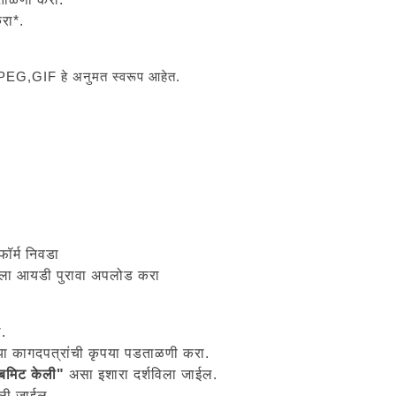
करा*.
EG,GIF हे अनुमत स्वरूप आहेत.
फॉर्म निवडा
ा आयडी पुरावा अपलोड करा
.
या कागदपत्रांची कृपया पडताळणी करा.
 सबमिट केली"
असा इशारा दर्शविला जाईल.
ली जाईल.