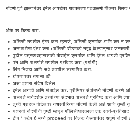
नोंदणी पूर्ण झाल्यानंतर ईमेल आयडीवर पाठवलेल्या पडताळणी लिंकवर क्लिक 
ओके वर क्लिक करा.
पॉलिसी तपशील एंटर करा म्हणजे, पॉलिसी क्रमांक आणि कर न करता
जन्मतारीख एंटर करा (पॉलिसी बाँडमध्ये नमूद केल्यानुसार जन्मतार
पुढील पत्रव्यवहारासाठी मोबाईल क्रमांक आणि ईमेल आयडी प्रविष्
पॅन आणि पासपोर्ट तपशील प्रविष्ट करा (पर्यायी).
लिंग निवडा आणि सर्व तपशील सत्यापित करा.
घोषणापत्र तपासा की
असा इशारा संदेश दिसेल
ईमेल आयडी आणि मोबाईल क्र. प्रीमियर सेवांमध्ये नोंदणी करणे अन
पासवर्ड मार्गदर्शक तत्त्वांच्या संदर्भात पासवर्ड प्रविष्ट करा आणि त्य
तुम्ही ग्राहक पोर्टलवर यशस्वीरित्या नोंदणी केली आहे आणि तुम्ही तु
यशस्वी नोंदणीची पुष्टी म्हणून पॉलिसीधारकाला एक स्वयं-प्रतिसा
टीप:* स्टेप 6 मध्ये proceed वर क्लिक केल्यानंतर अपूर्ण नोंदणी 