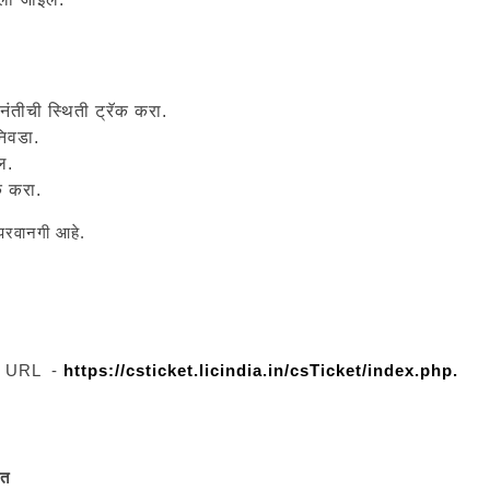
िनंतीची स्थिती ट्रॅक करा.
निवडा.
ल.
क करा.
 परवानगी आहे.
ालील URL -
https://csticket.licindia.in/csTicket/index.php.
ेत