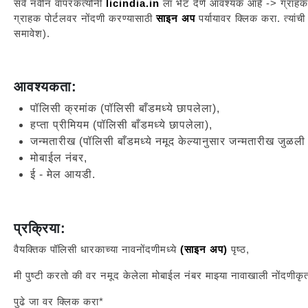
सर्व नवीन वापरकर्त्यांनी
licindia.in
ला भेट देणे आवश्यक आहे -> ग्राहक 
ग्राहक पोर्टलवर नोंदणी करण्यासाठी
साइन अप
पर्यायावर क्लिक करा. त्या
समावेश).
आवश्यकता:
पॉलिसी क्रमांक (पॉलिसी बाँडमध्ये छापलेला),
हप्ता प्रीमियम (पॉलिसी बाँडमध्ये छापलेला),
जन्मतारीख (पॉलिसी बाँडमध्ये नमूद केल्यानुसार जन्मतारीख जुळली 
मोबाईल नंबर,
ई - मेल आयडी.
प्रक्रिया:
वैयक्तिक पॉलिसी धारकाच्या नावनोंदणीमध्ये
(साइन अप)
पृष्ठ,
मी पुष्टी करतो की वर नमूद केलेला मोबाईल नंबर माझ्या नावाखाली नोंदणीकृत
पुढे जा वर क्लिक करा*