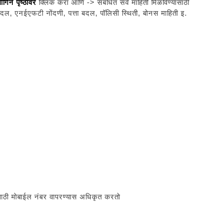
ॉगिन पृष्ठावर
क्लिक करा आणि -> संबंधित सर्व माहिती मिळविण्यासाठी
दल, एनईएफटी नोंदणी, पत्ता बदल, पॉलिसी स्थिती, बोनस माहिती इ.
षणासाठी मोबाईल नंबर वापरण्यास अधिकृत करतो