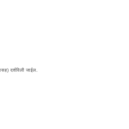
णासह) दर्शविली जाईल.