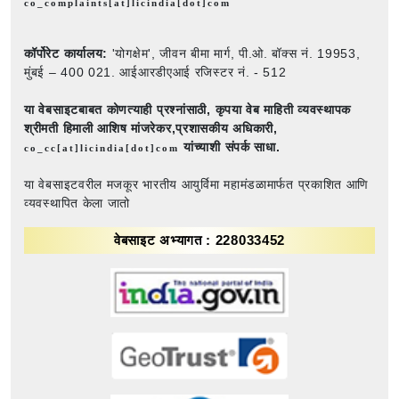
co_complaints[at]licindia[dot]com
कॉर्पोरेट कार्यालय:
'योगक्षेम', जीवन बीमा मार्ग, पी.ओ. बॉक्स नं. 19953,
मुंबई – 400 021. आईआरडीएआई रजिस्टर नं. - 512
या वेबसाइटबाबत कोणत्याही प्रश्नांसाठी,
कृपया वेब माहिती व्यवस्थापक
श्रीमती हिमाली आशिष मांजरेकर,प्रशासकीय अधिकारी,
यांच्याशी संपर्क साधा.
co_cc[at]licindia[dot]com
या वेबसाइटवरील मजकूर भारतीय आयुर्विमा महामंडळामार्फत प्रकाशित आणि
व्यवस्थापित केला जातो
वेबसाइट अभ्यागत : 228033452