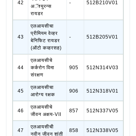
42
-
512B210V01
अॅश्युरन्स
रायडर
एलआयसीचा
प्रीमियम वेव्हर
43
-
512B205V01
बेनिफिट रायडर
(ऑटो कव्हरसह)
एलआयसीचे
44
कर्करोग विमा
905
512N314V03
संरक्षण
एलआयसीचा
45
906
512N318V01
आरोग्य रक्षक
एलआयसीचे
46
857
512N337V05
जीवन अक्षय-VII
एलआयसीची
47
858
512N338V05
नवीन जीवन शांती