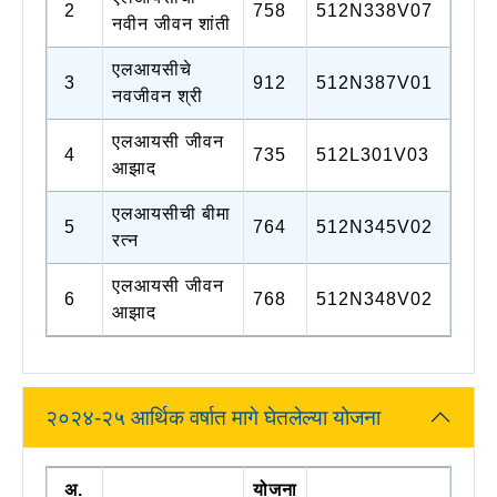
2
758
512N338V07
नवीन जीवन शांती
एलआयसीचे
3
912
512N387V01
नवजीवन श्री
एलआयसी जीवन
4
735
512L301V03
आझाद
एलआयसीची बीमा
5
764
512N345V02
रत्न
एलआयसी जीवन
6
768
512N348V02
आझाद
२०२४-२५ आर्थिक वर्षात मागे घेतलेल्या योजना
अ.
योजना