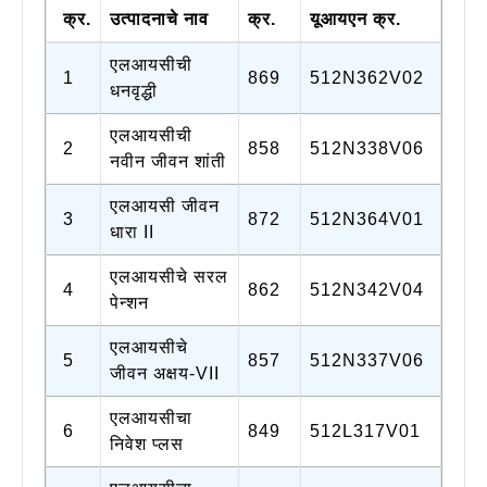
क्र.
उत्पादनाचे नाव
क्र.
यूआयएन क्र.
एलआयसीची
1
869
512N362V02
धनवृद्धी
एलआयसीची
2
858
512N338V06
नवीन जीवन शांती
एलआयसी जीवन
3
872
512N364V01
धारा II
एलआयसीचे सरल
4
862
512N342V04
पेन्शन
एलआयसीचे
5
857
512N337V06
जीवन अक्षय-VII
एलआयसीचा
6
849
512L317V01
निवेश प्लस