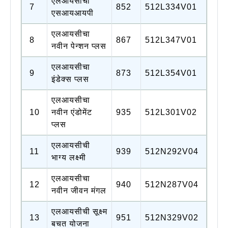
एलआयसीचा
7
852
512L334V01
एसआयआयपी
एलआयसीचा
8
867
512L347V01
नवीन पेन्शन प्लस
एलआयसीचा
9
873
512L354V01
इंडेक्स प्लस
एलआयसीचा
10
नवीन एंडोमेंट
935
512L301V02
प्लस
एलआयसीची
11
939
512N292V04
भाग्य लक्ष्मी
एलआयसीचा
12
940
512N287V04
नवीन जीवन मंगल
एलआयसीची सूक्ष्म
13
951
512N329V02
बचत योजना