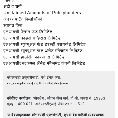
निविदा
अटी व शर्ती
Unclaimed Amounts of Policyholders
अंडररायटिंग फिलॉसॉफी
स्वागत किट
एलआयसी पेन्शन फंड लिमिटेड
एलआयसी कार्ड्स सर्व्हिसेस लिमिटेड
एलआयसी म्युच्युअल फंड ट्रस्टी प्रायव्हेट लिमिटेड
एलआयसी म्युच्युअल फंड ॲसेट मॅनेजमेंट लिमिटेड
एलआयसी हाउसिंग फायनान्स लिमिटेड
एलआयसीएचएफएल ॲसेट मॅनेजमेंट कंपनी लिमिटेड
कोणत्याही तक्रारीसाठी, येथे ईमेल करा:
co_complaints[at]licindia[dot]com
कॉर्पोरेट कार्यालय:
'योगक्षेम', जीवन बीमा मार्ग, पी.ओ. बॉक्स नं. 19953,
मुंबई – 400 021. आईआरडीएआई रजिस्टर नं. - 512
या वेबसाइटबाबत कोणत्याही प्रश्नांसाठी,
कृपया वेब माहिती व्यवस्थापक