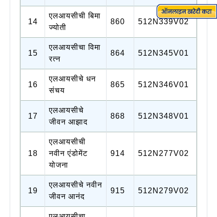
एलआयसीची बिमा
14
860
512N339V02
ज्योती
एलआयसीचा विमा
15
864
512N345V01
रत्न
एलआयसीचे धन
16
865
512N346V01
संचय
एलआयसीचे
17
868
512N348V01
जीवन आझाद
एलआयसीची
18
नवीन एंडोमेंट
914
512N277V02
योजना
एलआयसीचे नवीन
19
915
512N279V02
जीवन आनंद
एलआयसीचा