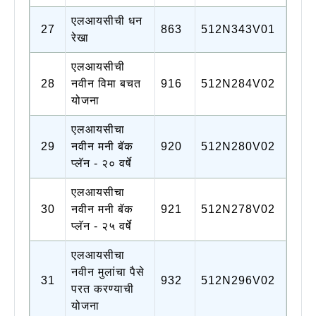
एलआयसीची धन
27
863
512N343V01
रेखा
एलआयसीची
28
नवीन विमा बचत
916
512N284V02
योजना
एलआयसीचा
29
नवीन मनी बॅक
920
512N280V02
प्लॅन - २० वर्षे
एलआयसीचा
30
नवीन मनी बॅक
921
512N278V02
प्लॅन - २५ वर्षे
एलआयसीचा
नवीन मुलांचा पैसे
31
932
512N296V02
परत करण्याची
योजना