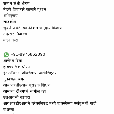
समान संधी धोरण
नेहमी विचारले जाणारे प्रश्न
अभिप्राय
शब्दकोष
सुवर्ण जयंती फाउंडेशन समुदाय विकास
तक्रार निवारण
मदत करा
+91-8976862090
आरोग्य विमा
हायपरलिंक धोरण
इंटरनॅशनल ऑपरेशन्स असोसिएट्स
गुंतवणूक अमृत
आयआरडीएआय ग्राहक शिक्षण
आमच्या टीममध्ये सामील व्हा
एलआयसी कायदा
आयआरडीएआयने ब्लैकलिस्ट मध्ये टाकलेल्या एजंट्सची यादी
बातम्या