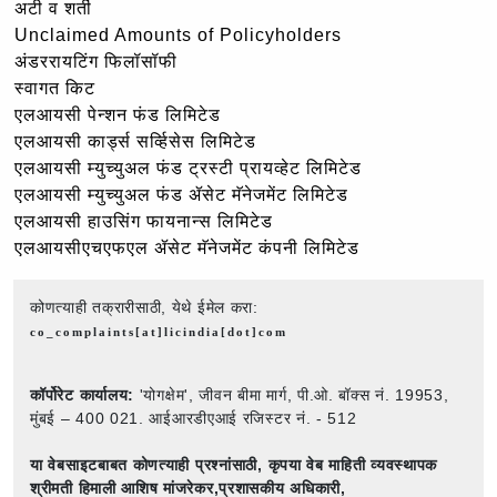
अटी व शर्ती
Unclaimed Amounts of Policyholders
अंडररायटिंग फिलॉसॉफी
स्वागत किट
एलआयसी पेन्शन फंड लिमिटेड
एलआयसी कार्ड्स सर्व्हिसेस लिमिटेड
एलआयसी म्युच्युअल फंड ट्रस्टी प्रायव्हेट लिमिटेड
एलआयसी म्युच्युअल फंड ॲसेट मॅनेजमेंट लिमिटेड
एलआयसी हाउसिंग फायनान्स लिमिटेड
एलआयसीएचएफएल ॲसेट मॅनेजमेंट कंपनी लिमिटेड
कोणत्याही तक्रारीसाठी, येथे ईमेल करा:
co_complaints[at]licindia[dot]com
कॉर्पोरेट कार्यालय:
'योगक्षेम', जीवन बीमा मार्ग, पी.ओ. बॉक्स नं. 19953,
मुंबई – 400 021. आईआरडीएआई रजिस्टर नं. - 512
या वेबसाइटबाबत कोणत्याही प्रश्नांसाठी,
कृपया वेब माहिती व्यवस्थापक
श्रीमती हिमाली आशिष मांजरेकर,प्रशासकीय अधिकारी,