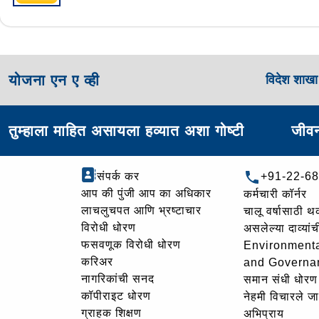
योजना एन ए व्ही
विदेश शाख
तुम्हाला माहित असायला हव्यात अशा गोष्टी
जीवन
संपर्क कर
+91-22-6
आप की पुंजी आप का अधिकार
कर्मचारी कॉर्नर
लाचलुचपत आणि भ्रष्टाचार
चालू वर्षासाठी 
विरोधी धोरण
असलेल्या दाव्यां
फसवणूक विरोधी धोरण
Environmenta
करिअर
and Governa
नागरिकांची सनद
समान संधी धोरण
कॉपीराइट धोरण
नेहमी विचारले जा
ग्राहक शिक्षण
अभिप्राय