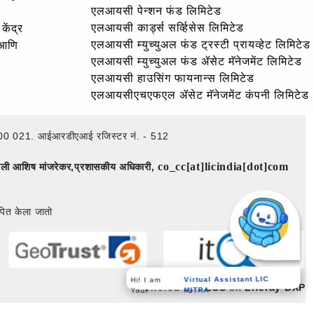
एलआयसी पेन्शन फंड लिमिटेड
एलआयसी कार्ड्स सर्व्हिसेस लिमिटेड
केंद्र
एलआयसी म्युच्युअल फंड ट्रस्टी प्रायव्हेट लिमिटेड
 आणि
एलआयसी म्युच्युअल फंड ॲसेट मॅनेजमेंट लिमिटेड
एलआयसी हाउसिंग फायनान्स लिमिटेड
एलआयसीएचएफएल ॲसेट मॅनेजमेंट कंपनी लिमिटेड
ई – 400 021. आईआरडीएआई रजिस्टर नं. - 512
co_cc[at]licindia[dot]com
िमाली आशिष मांजरेकर,प्रशासकीय अधिकारी,
पित केला जातो
Virtual Assistant LIC
Hi! I am
Powered by
PECS
on
Liferay DXP
MITRA
Your