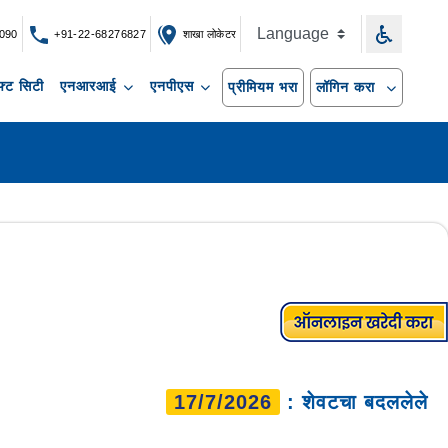
090
+91-22-68276827
शाखा लोकेटर
्ट सिटी
एनआरआई
एनपीएस
प्रीमियम भरा
लॉगिन करा
17/7/2026
: शेवटचा बदललेले