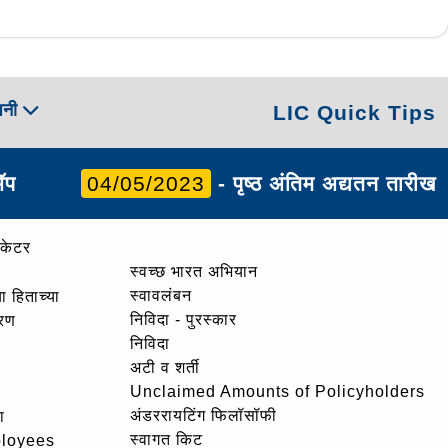
पनी
LIC Quick Tips
ॲप
04/05/2023
- पृष्ठ अंतिम अद्यतन तारीख
ोकेटर
स्वच्छ भारत अभियान
स्वावलंबन
ा हिताच्या
निविदा - पुरस्कार
ोरण
निविदा
अटी व शर्ती
Unclaimed Amounts of Policyholders
अंडररायटिंग फिलॉसॉफी
ा
स्वागत किट
ployees