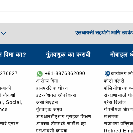
एलआयसी सहयोगी आणि उपकं
ा
 विमा का?
गुंतवणूक का करावी
मोबाइल 
8276827
+91-8976862090
कार्यालय ल
आरोग्य विमा
फोटो गॅलरी
थकबाकी
हायपरलिंक धोरण
पॉलिसीधारकांच्य
ची चौकशी
इंटरनॅशनल ऑपरेशन्स
संरक्षणासाठी ध
l, Social,
असोसिएट्स
प्रेस रिलीज
nce
गुंतवणूक अमृत
गोपनीयता धोरण
आयआरडीएआय ग्राहक शिक्षण
मालमत्ता
णारे प्रश्न
आमच्या टीममध्ये सामील व्हा
राजभाषा पत्रिक
एलआयसी कायदा
Retired Em