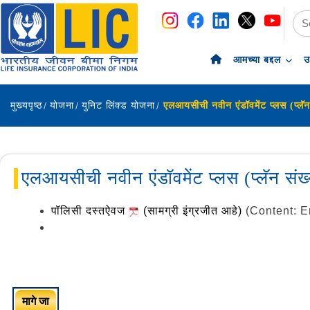
navigation
skip-to-content
आमच्या बद्दल
उ
मुख्यपृष्ठ
योजना
युनिट लिंक्ड योजना
एलआयसीची नवीन एंडॉवमेंट प्लस (प्लॅन स
पॉलिसी दस्तऐवज
(सामग्री इंग्रजीत आहे)
(Content: E
मागे जा