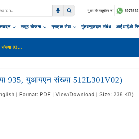
मुख्य विषयसूचीवर जा
8976862
Voice Search
Search
त्पादन
समूह योजना
ग्राहक सेवा
गुंतवणूकदार संबंध
आईआईओ गिफ
एलआयसीची नवीन एंडॉवमेंट प्लस (प्लॅन संख्या 935, युआयएन संख्या 512L301V02)
ंख्या 935, युआयएन संख्या 512L301V02)
nglish | Format: PDF | View/Download | Size: 238 KB)