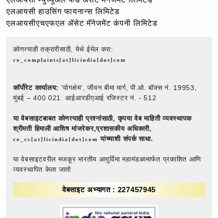
एलआयसी हाउसिंग फायनान्स लिमिटेड
एलआयसीएचएफएल ॲसेट मॅनेजमेंट कंपनी लिमिटेड
कोणत्याही तक्रारीसाठी, येथे ईमेल करा:
co_complaints[at]licindia[dot]com
कॉर्पोरेट कार्यालय:
'योगक्षेम', जीवन बीमा मार्ग, पी.ओ. बॉक्स नं. 19953,
मुंबई – 400 021. आईआरडीएआई रजिस्टर नं. - 512
या वेबसाइटबाबत कोणत्याही प्रश्नांसाठी,
कृपया वेब माहिती व्यवस्थापक
श्रीमती हिमाली आशिष मांजरेकर,प्रशासकीय अधिकारी,
यांच्याशी संपर्क साधा.
co_cc[at]licindia[dot]com
या वेबसाइटवरील मजकूर भारतीय आयुर्विमा महामंडळामार्फत प्रकाशित आणि
व्यवस्थापित केला जातो
वेबसाइट अभ्यागत : 227457945