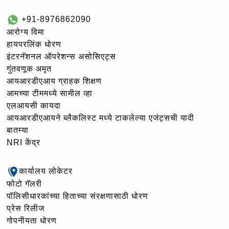
+91-8976862090
आरोग्य विमा
हायपरलिंक धोरण
इंटरनॅशनल ऑपरेशन्स असोसिएट्स
गुंतवणूक अमृत
आयआरडीएआय ग्राहक शिक्षण
आमच्या टीममध्ये सामील व्हा
एलआयसी कायदा
आयआरडीएआयने ब्लैकलिस्ट मध्ये टाकलेल्या एजंट्सची यादी
बातम्या
NRI केंद्र
कार्यालय लोकेटर
फोटो गॅलरी
पॉलिसीधारकांच्या हिताच्या संरक्षणासाठी धोरण
प्रेस रिलीज
गोपनीयता धोरण