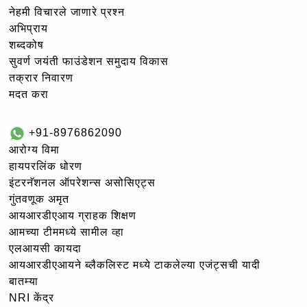
नेहमी विचारले जाणारे प्रश्न
अभिप्राय
शब्दकोष
सुवर्ण जयंती फाउंडेशन समुदाय विकास
तक्रार निवारण
मदत करा
+91-8976862090
आरोग्य विमा
हायपरलिंक धोरण
इंटरनॅशनल ऑपरेशन्स असोसिएट्स
गुंतवणूक अमृत
आयआरडीएआय ग्राहक शिक्षण
आमच्या टीममध्ये सामील व्हा
एलआयसी कायदा
आयआरडीएआयने ब्लैकलिस्ट मध्ये टाकलेल्या एजंट्सची यादी
बातम्या
NRI केंद्र