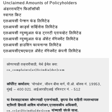
Unclaimed Amounts of Policyholders
अंडररायटिंग फिलॉसॉफी
स्वागत किट
एलआयसी पेन्शन फंड लिमिटेड
एलआयसी कार्ड्स सर्व्हिसेस लिमिटेड
एलआयसी म्युच्युअल फंड ट्रस्टी प्रायव्हेट लिमिटेड
एलआयसी म्युच्युअल फंड ॲसेट मॅनेजमेंट लिमिटेड
एलआयसी हाउसिंग फायनान्स लिमिटेड
एलआयसीएचएफएल ॲसेट मॅनेजमेंट कंपनी लिमिटेड
कोणत्याही तक्रारीसाठी, येथे ईमेल करा:
co_complaints[at]licindia[dot]com
कॉर्पोरेट कार्यालय:
'योगक्षेम', जीवन बीमा मार्ग, पी.ओ. बॉक्स नं. 19953,
मुंबई – 400 021. आईआरडीएआई रजिस्टर नं. - 512
या वेबसाइटबाबत कोणत्याही प्रश्नांसाठी,
कृपया वेब माहिती व्यवस्थापक
श्रीमती हिमाली आशिष मांजरेकर,प्रशासकीय अधिकारी,
यांच्याशी संपर्क साधा.
co_cc[at]licindia[dot]com