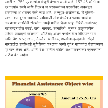
आम्ही रु. 759 प्रकल्पांना मंजुरी देण्यात आली आहे. 157.45 कोटी या
प्रकल्पांचे रुपये आणि वितरण या प्रकल्पांच्या प्रगतीवर अवलंबून
हप्त्याच्या आधारावर केले जात आहे. अन्नुपूर-छत्तीसगड, टिनुसिती-
आसामच्या दुर्गम गावांमध्ये आदिवासी लोकसंख्येच्या फायद्यासाठी काम
करणाऱ्या स्वयंसेवी संस्थांना आम्ही पाठिंबा दिला आहे; चिपेरी-कर्नाटक;
महाराष्ट्रातील वसई, ठाणे, नागपूर, रत्नागिरी, जुन्नर तालुक्यातील
पश्चिम सह्याद्री पर्वतरांगा; ओडिशा; आंध्र प्रदेशातील विझियानगरम
आणि विशाखापट्टणम, नेल्लोर; अलीगड, अल्मोडा-हल्दवानी. संपूर्ण
भारतातील उपस्थिती सुनिश्चित करताना आम्ही दुर्गम गावांपर्यंत पोहोचण्याचा
प्रयत्न केला आहे. आम्ही देशभरातील महिला सक्षमीकरणाच्या प्रकल्पांना
पाठिंबा देत आहोत.