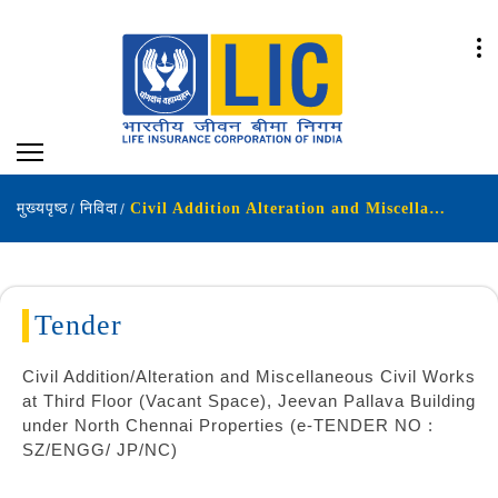
मुख्यपृष्ठ
निविदा
Civil Addition Alteration and Miscellaneous Civil Works at Third Floor Vacant Space Jeevan Pallava Building under North Chennai Properties e-TENDER NO SZENGG JPNC
Tender
Civil Addition/Alteration and Miscellaneous Civil Works
at Third Floor (Vacant Space), Jeevan Pallava Building
under North Chennai Properties (e-TENDER NO :
SZ/ENGG/ JP/NC)