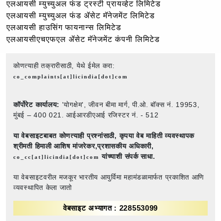
एलआयसी म्युच्युअल फंड ट्रस्टी प्रायव्हेट लिमिटेड
एलआयसी म्युच्युअल फंड ॲसेट मॅनेजमेंट लिमिटेड
एलआयसी हाउसिंग फायनान्स लिमिटेड
एलआयसीएचएफएल ॲसेट मॅनेजमेंट कंपनी लिमिटेड
कोणत्याही तक्रारीसाठी, येथे ईमेल करा:
co_complaints[at]licindia[dot]com
कॉर्पोरेट कार्यालय:
'योगक्षेम', जीवन बीमा मार्ग, पी.ओ. बॉक्स नं. 19953,
मुंबई – 400 021. आईआरडीएआई रजिस्टर नं. - 512
या वेबसाइटबाबत कोणत्याही प्रश्नांसाठी,
कृपया वेब माहिती व्यवस्थापक
श्रीमती हिमाली आशिष मांजरेकर,प्रशासकीय अधिकारी,
यांच्याशी संपर्क साधा.
co_cc[at]licindia[dot]com
या वेबसाइटवरील मजकूर भारतीय आयुर्विमा महामंडळामार्फत प्रकाशित आणि
व्यवस्थापित केला जातो
वेबसाइट अभ्यागत : 228553099