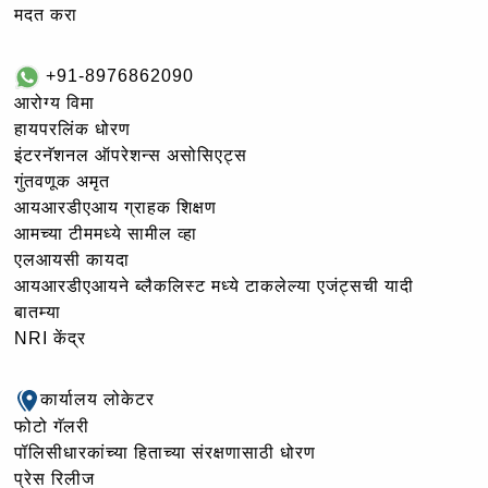
मदत करा
+91-8976862090
आरोग्य विमा
हायपरलिंक धोरण
इंटरनॅशनल ऑपरेशन्स असोसिएट्स
गुंतवणूक अमृत
आयआरडीएआय ग्राहक शिक्षण
आमच्या टीममध्ये सामील व्हा
एलआयसी कायदा
आयआरडीएआयने ब्लैकलिस्ट मध्ये टाकलेल्या एजंट्सची यादी
बातम्या
NRI केंद्र
कार्यालय लोकेटर
फोटो गॅलरी
पॉलिसीधारकांच्या हिताच्या संरक्षणासाठी धोरण
प्रेस रिलीज