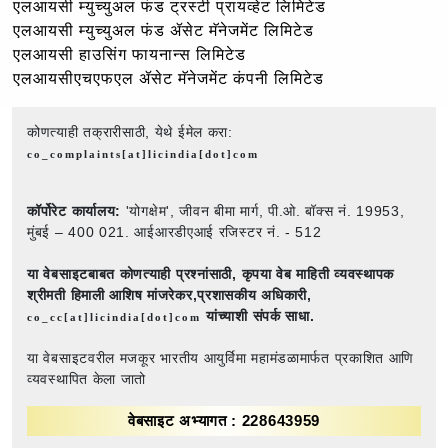
एलआयसी म्युच्युअल फंड ट्रस्टी प्रायव्हेट लिमिटेड
एलआयसी म्युच्युअल फंड ॲसेट मॅनेजमेंट लिमिटेड
एलआयसी हाउसिंग फायनान्स लिमिटेड
एलआयसीएचएफएल ॲसेट मॅनेजमेंट कंपनी लिमिटेड
कोणत्याही तक्रारीसाठी, येथे ईमेल करा:
co_complaints[at]licindia[dot]com
कॉर्पोरेट कार्यालय:
'योगक्षेम', जीवन बीमा मार्ग, पी.ओ. बॉक्स नं. 19953,
मुंबई – 400 021. आईआरडीएआई रजिस्टर नं. - 512
या वेबसाइटबाबत कोणत्याही प्रश्नांसाठी,
कृपया वेब माहिती व्यवस्थापक
श्रीमती हिमाली आशिष मांजरेकर,प्रशासकीय अधिकारी,
यांच्याशी संपर्क साधा.
co_cc[at]licindia[dot]com
या वेबसाइटवरील मजकूर भारतीय आयुर्विमा महामंडळामार्फत प्रकाशित आणि
व्यवस्थापित केला जातो
वेबसाइट अभ्यागत : 228643959