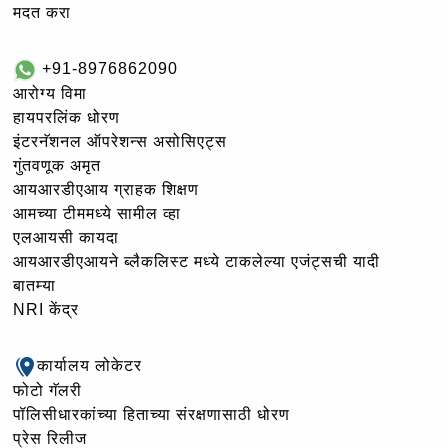
मदत करा
+91-8976862090
आरोग्य विमा
हायपरलिंक धोरण
इंटरनॅशनल ऑपरेशन्स असोसिएट्स
गुंतवणूक अमृत
आयआरडीएआय ग्राहक शिक्षण
आमच्या टीममध्ये सामील व्हा
एलआयसी कायदा
आयआरडीएआयने ब्लैकलिस्ट मध्ये टाकलेल्या एजंट्सची यादी
बातम्या
NRI केंद्र
कार्यालय लोकेटर
फोटो गॅलरी
पॉलिसीधारकांच्या हिताच्या संरक्षणासाठी धोरण
प्रेस रिलीज