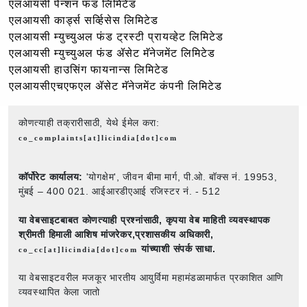
एलआयसी पेन्शन फंड लिमिटेड
एलआयसी कार्ड्स सर्व्हिसेस लिमिटेड
एलआयसी म्युच्युअल फंड ट्रस्टी प्रायव्हेट लिमिटेड
एलआयसी म्युच्युअल फंड ॲसेट मॅनेजमेंट लिमिटेड
एलआयसी हाउसिंग फायनान्स लिमिटेड
एलआयसीएचएफएल ॲसेट मॅनेजमेंट कंपनी लिमिटेड
कोणत्याही तक्रारीसाठी, येथे ईमेल करा:
co_complaints[at]licindia[dot]com
कॉर्पोरेट कार्यालय:
'योगक्षेम', जीवन बीमा मार्ग, पी.ओ. बॉक्स नं. 19953,
मुंबई – 400 021. आईआरडीएआई रजिस्टर नं. - 512
या वेबसाइटबाबत कोणत्याही प्रश्नांसाठी,
कृपया वेब माहिती व्यवस्थापक
श्रीमती हिमाली आशिष मांजरेकर,प्रशासकीय अधिकारी,
यांच्याशी संपर्क साधा.
co_cc[at]licindia[dot]com
या वेबसाइटवरील मजकूर भारतीय आयुर्विमा महामंडळामार्फत प्रकाशित आणि
व्यवस्थापित केला जातो