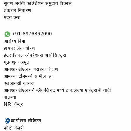
सुवर्ण जयंती फाउंडेशन समुदाय विकास
तक्रार निवारण
मदत करा
+91-8976862090
आरोग्य विमा
हायपरलिंक धोरण
इंटरनॅशनल ऑपरेशन्स असोसिएट्स
गुंतवणूक अमृत
आयआरडीएआय ग्राहक शिक्षण
आमच्या टीममध्ये सामील व्हा
एलआयसी कायदा
आयआरडीएआयने ब्लैकलिस्ट मध्ये टाकलेल्या एजंट्सची यादी
बातम्या
NRI केंद्र
कार्यालय लोकेटर
फोटो गॅलरी