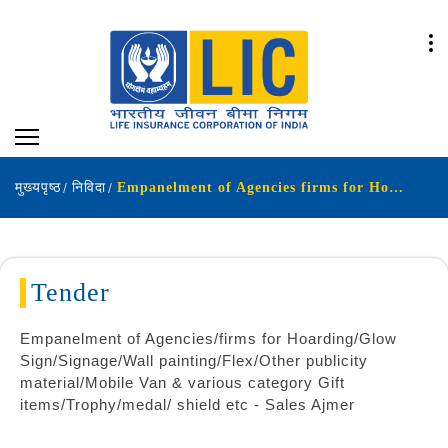
मुख्यपृष्ठ
निविदा
Empanelment of Agencies firms for Hoarding Glow Sign Signage Wall painting Flex Other publicity material Mobile Van various category Gift items Trophy medal shield etc
Tender
Empanelment of Agencies/firms for Hoarding/Glow
Sign/Signage/Wall painting/Flex/Other publicity
material/Mobile Van & various category Gift
items/Trophy/medal/ shield etc - Sales Ajmer