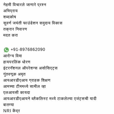
नेहमी विचारले जाणारे प्रश्न
अभिप्राय
शब्दकोष
सुवर्ण जयंती फाउंडेशन समुदाय विकास
तक्रार निवारण
मदत करा
+91-8976862090
आरोग्य विमा
हायपरलिंक धोरण
इंटरनॅशनल ऑपरेशन्स असोसिएट्स
गुंतवणूक अमृत
आयआरडीएआय ग्राहक शिक्षण
आमच्या टीममध्ये सामील व्हा
एलआयसी कायदा
आयआरडीएआयने ब्लैकलिस्ट मध्ये टाकलेल्या एजंट्सची यादी
बातम्या
NRI केंद्र