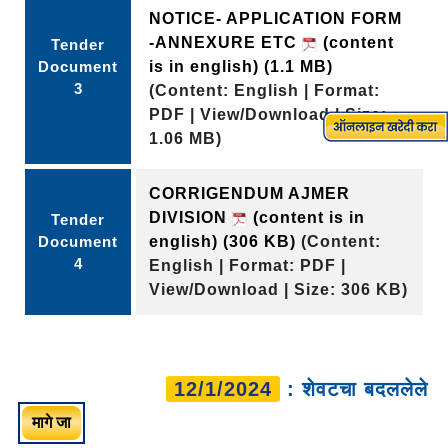
NOTICE- APPLICATION FORM
-ANNEXURE ETC
(content
Tender
Document
is in english)
(1.1 MB)
3
(Content: English | Format:
PDF | View/Download | Size:
1.06 MB)
CORRIGENDUM AJMER
DIVISION
(content is in
Tender
Document
english)
(306 KB)
(Content:
4
English | Format: PDF |
View/Download | Size: 306 KB)
12/1/2024
: शेवटचा बदललेले
मागे जा