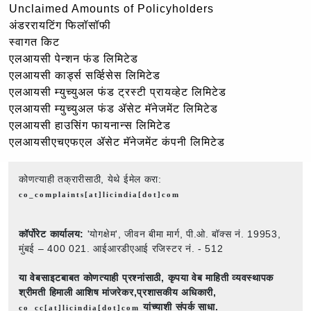
Unclaimed Amounts of Policyholders
अंडररायटिंग फिलॉसॉफी
स्वागत किट
एलआयसी पेन्शन फंड लिमिटेड
एलआयसी कार्ड्स सर्व्हिसेस लिमिटेड
एलआयसी म्युच्युअल फंड ट्रस्टी प्रायव्हेट लिमिटेड
एलआयसी म्युच्युअल फंड ॲसेट मॅनेजमेंट लिमिटेड
एलआयसी हाउसिंग फायनान्स लिमिटेड
एलआयसीएचएफएल ॲसेट मॅनेजमेंट कंपनी लिमिटेड
कोणत्याही तक्रारीसाठी, येथे ईमेल करा:
co_complaints[at]licindia[dot]com
कॉर्पोरेट कार्यालय:
'योगक्षेम', जीवन बीमा मार्ग, पी.ओ. बॉक्स नं. 19953,
मुंबई – 400 021. आईआरडीएआई रजिस्टर नं. - 512
या वेबसाइटबाबत कोणत्याही प्रश्नांसाठी,
कृपया वेब माहिती व्यवस्थापक
श्रीमती हिमाली आशिष मांजरेकर,प्रशासकीय अधिकारी,
यांच्याशी संपर्क साधा.
co_cc[at]licindia[dot]com