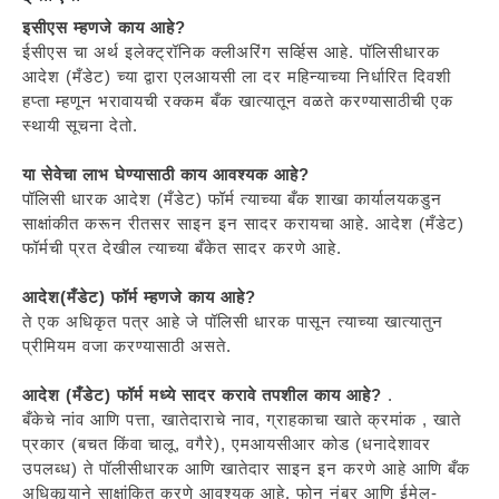
इसीएस म्हणजे काय आहे?
ईसीएस चा अर्थ इलेक्ट्रॉनिक क्लीअरिंग सर्व्हिस आहे. पॉलिसीधारक
आदेश (मँडेट) च्या द्वारा एलआयसी ला दर महिन्याच्या निर्धारित दिवशी
हप्ता म्हणून भरावायची रक्कम बँक खात्यातून वळते करण्यासाठीची एक
स्थायी सूचना देतो.
या सेवेचा लाभ घेण्यासाठी काय आवश्यक आहे?
पॉलिसी धारक आदेश (मँडेट) फॉर्म त्याच्या बँक शाखा कार्यालयकडुन
साक्षांकीत करून रीतसर साइन इन सादर करायचा आहे. आदेश (मँडेट)
फॉर्मची प्रत देखील त्याच्या बँकेत सादर करणे आहे.
आदेश(मँडेट) फॉर्म म्हणजे काय आहे?
ते एक अधिकृत पत्र आहे जे पॉलिसी धारक पासून त्याच्या खात्यातुन
प्रीमियम वजा करण्यासाठी असते.
आदेश (मँडेट) फॉर्म मध्ये सादर करावे तपशील काय आहे?
.
बँकेचे नांव आणि पत्ता, खातेदाराचे नाव, ग्राहकाचा खाते क्रमांक , खाते
प्रकार (बचत किंवा चालू, वगैरे), एमआयसीआर कोड (धनादेशावर
उपलब्ध) ते पॉलीसीधारक आणि खातेदार साइन इन करणे आहे आणि बँक
अधिकार्‍याने साक्षांकित करणे आवश्यक आहे. फोन नंबर आणि ईमेल-