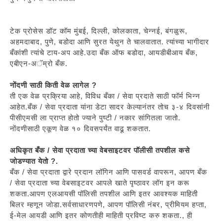
टेक प्रोसेस डॉट कॉम मुंबई, दिल्ली, कोलकाता, चेन्नई, बंगळुरू,
अहमदाबाद, पुणे, बडोदा आणि सुरत येथुन ते चालवातात. त्यांच्या भागीदार
बँकांशी त्यांचे टाय-अप आहे.उदा बँक ऑफ बडोदा, आयडीबीआय बँक,
एबीएन-अॅम्रो बँक.
नोंदणी साठी किती वेळ लागेल ?
ती एक वेळ प्रक्रिया आहे, विविध बँका / सेवा प्रदाते साठी फॉर्म भिन्न
आहेत.बँक / सेवा प्रदाता यांना डेटा सादर केल्यानंतर तोच ३-४ दिवसांनी
पीसीएमसी ला प्राप्त होतो ज्याने पुष्टी / नकार सांगितला जातो.
नोंदणीसाठी एकूण वेळ १० दिवसपर्यंत वाढू शकतात.
अधिकृत बँक / सेवा प्रदाता च्या वेबसाइटवर पॉलीसी तपशील कसे
जोडण्यात येतो ?.
बँक / सेवा प्रदाता द्वारे प्रदान लॉगिन आणि पासवर्ड वापरून, आपण बँक
/ सेवा प्रदाता च्या वेबसाइटवर आपले खाते पृष्ठावर लॉग इन करू
शकता.आपण एलआयसी पॉलिसी तपशील आणि इतर आवश्यक माहिती
बिलर म्हणून जोडा.सर्वसाधारणपणे, आपण पॉलिसी नंबर, प्रीमियम हप्ता,
ई-मेल आयडी आणि इतर कोणतीही माहिती प्रविष्ट करु शकता., ही