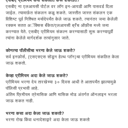
एसबीए प्रीमियम कसे संकलीत करू शकतात?
एसबीए ना एलआयसी पोर्टल वर लॉग इन-आयडी आणि पासवर्ड दिला
जाईल. त्यामार्फ़त संकलन कळु शकते. जास्तीत जास्त संकलन एक
विशिष्ट पूर्व निश्चित मर्यादेपर्यंत केले जाऊ शकते. त्यानंतर जमा केलेली
रक्कम सतत अॅक्सिस बँकेत/एलआयसी ब्रँच ऑफ़ीस मध्ये जमा
करण्यात येते. एसबीए प्रीमियम संकल्न करण्यासाठी सुरू करण्यापूर्वी
त्यांना केलेले मार्गदर्शक तत्वांनुसार जाते.
कोणत्या पॉलीसीचा भरणा केले जाऊ शकते?
सर्व इनफ़ोर्स, (एसएसएस सोडून हेल्थ प्लॅन)चा प्रीमियम संकलित केला
जाऊ शकतो.
केव्हा प्रीमियम अदा केले जाऊ शकते?
प्रीमियम भरणा देय तारखेच्या ३० दिवस आधी ते आतापर्यंत झाल्यामुळे
पॉलिसी प्रभावी आहे.
अंतिम प्रिमीयम त्रेमासिक आणि मासिक मोड अंतर्गत ऑनलाइन भरला
जाऊ शकत नाही.
भरणा कसा अदा केला जाऊ शकतो?
भरणा रोख किंवा धनादेशाद्वारे अदा केला जाऊ शकतो