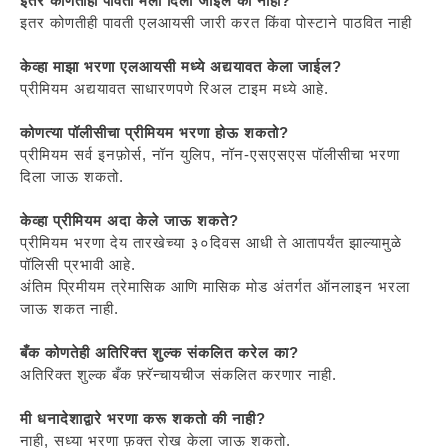
इतर कोणतीही पावती मला दिली जाईल की नाही?
इतर कोणतीही पावती एलआयसी जारी करत किंवा पोस्टाने पाठवित नाही
केव्हा माझा भरणा एलआयसी मध्ये अद्ययावत केला जाईल?
प्रीमियम अद्ययावत साधारणपणे रिअल टाइम मध्ये आहे.
कोणत्या पॉलीसीचा प्रीमियम भरणा होऊ शकतो?
प्रीमियम सर्व इनफ़ोर्स, नॉन युलिप, नॉन-एसएसएस पॉलीसीचा भरणा
दिला जाऊ शकतो.
केव्हा प्रीमियम अदा केले जाऊ शकते?
प्रीमियम भरणा देय तारखेच्या ३०दिवस आधी ते आतापर्यंत झाल्यामुळे
पॉलिसी प्रभावी आहे.
अंतिम प्रिमीयम त्रेमासिक आणि मासिक मोड अंतर्गत ऑनलाइन भरला
जाऊ शकत नाही.
बँक कोणतेही अतिरिक्त शुल्क संकलित करेल का?
अतिरिक्त शुल्क बँक फ़्रॅन्चायचीज संकलित करणार नाही.
मी धनादेशाद्वारे भरणा करू शकतो की नाही?
नाही, सध्या भरणा फ़क्त रोख केला जाऊ शकतो.