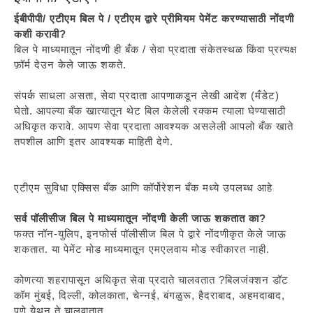
ईबीपीपी/ एटीएम बिल पे / एटीएम द्वारे प्रीमियम पेमेंट करण्यासाठी नोंदणी
कशी करावी?
बिल पे माध्यमातून नोंदणी ही बँक / सेवा प्रदाता संकेतस्थळ किंवा प्रत्यक्ष
फ़ॉर्म देउन केले जाऊ शकते.
संपर्क साधला असता, सेवा प्रदाता आपणाकडून लेखी आदेश (मँडेट)
घेतो. आपल्या बँक खात्यातून थेट बिल केलेली रक्कम त्याला घेण्यासाठी
अधिकृत करावे. आपण सेवा प्रदाता आवश्यक असलेली आपलो बँक खाते
तपशील आणि इतर आवश्यक माहिती देणे.
एटीएम सुविधा एक्सिस बँक आणि कॉर्पोरेशन बँक मध्ये उपलब्ध आहे
सर्व पॉलीसीज बिल पे माध्यमातून नोंदणी केली जाऊ शकतात का?
फक्त नॉन-युलिप, इनफोर्स पॉलीसीज बिल पे द्वारे नोंदणीकृत केले जाऊ
शकतात. या पेमेंट मोड माध्यमातून एमएलवाय मोड स्वीकारत नाही.
कोणत्या शहरापासून अधिकृत सेवा प्रदाते चालवतात ?बिलजंक्शन डॉट
कॉम मुंबई, दिल्ली, कोलकाता, चेन्नई, बंगळुरू, हैदराबाद, अहमदाबाद,
पुणे येथुन ते चालवातात.