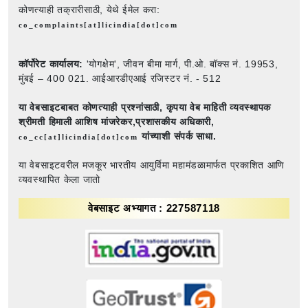
कोणत्याही तक्रारीसाठी, येथे ईमेल करा:
co_complaints[at]licindia[dot]com
कॉर्पोरेट कार्यालय:
'योगक्षेम', जीवन बीमा मार्ग, पी.ओ. बॉक्स नं. 19953,
मुंबई – 400 021. आईआरडीएआई रजिस्टर नं. - 512
या वेबसाइटबाबत कोणत्याही प्रश्नांसाठी,
कृपया वेब माहिती व्यवस्थापक
श्रीमती हिमाली आशिष मांजरेकर,प्रशासकीय अधिकारी,
यांच्याशी संपर्क साधा.
co_cc[at]licindia[dot]com
या वेबसाइटवरील मजकूर भारतीय आयुर्विमा महामंडळामार्फत प्रकाशित आणि
व्यवस्थापित केला जातो
वेबसाइट अभ्यागत : 227587118