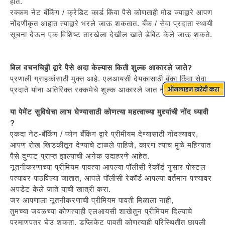
होते.
रक्कम नेट बँकिंग / क्रेडिट कार्ड किंवा पैसे कोणताही मोड ज्याद्वारे आपण
नोंदणीकृत आहात त्याद्वारे भरले जाऊ शकतात. बँक / सेवा प्रदाता स्थायी
सूचना देऊन एक विशिष्ट तारखेला देखील खाते डेबिट केले जाऊ शकते.
बिल वचनचिठ्ठी द्वारे पैसे अदा केल्यास किती शुल्क आकारले जाते?
प्रणाली ग्राहकांसाठी मुक्त आहे. एलआयसी देयकासाठी बँका किंवा सेवा
प्रदाते यांना अतिरिक्त रक्कमेचे शुल्क आकारले जात नाही.
या पेमेंट सुविधेचा लाभ घेण्यासाठी कोणत्या महत्वाच्या मुद्द्यांची नोंद घ्यावी
?
एकदा नेट-बँकिंग / फोन बँकिंग द्वारे प्रीमीयम देण्यासाठी नोंदल्यावर,
आपण रोख खिडकीतून देण्याचे टाळले पाहिजे, कारण त्याच मुळे महिन्यात
पैसे दुप्पट प्राप्त झाल्याची अनेक उदाहरणे आहेत.
नूतनीकरणाच्या प्रीमियम पावत्या आपल्या पॉलीसी रेकॉर्ड नुसार पोस्टल
पत्यावर पाठविल्या जातात, आपले पॉलीसी रेकॉर्ड आपल्या वर्तमान पत्त्यावर
अपडेट केले जाते याची खात्री करा.
जर आपणाला नूतनीकरणाची प्रीमियम पावती मिळाला नाही,
तुमच्या जवळच्या कोणत्याही एलआयसी शाखेतुन प्रीमियम दिल्याचे
प्रमाणपत्र घेउ शकता. डुप्लिकेट पावती कोणत्याही परिस्थितीत छापली