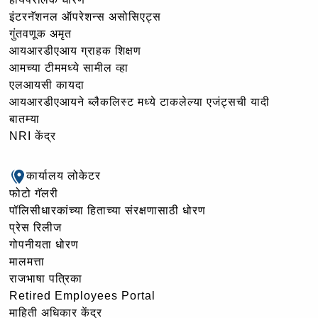
इंटरनॅशनल ऑपरेशन्स असोसिएट्स
गुंतवणूक अमृत
आयआरडीएआय ग्राहक शिक्षण
आमच्या टीममध्ये सामील व्हा
एलआयसी कायदा
आयआरडीएआयने ब्लैकलिस्ट मध्ये टाकलेल्या एजंट्सची यादी
बातम्या
NRI केंद्र
कार्यालय लोकेटर
फोटो गॅलरी
पॉलिसीधारकांच्या हिताच्या संरक्षणासाठी धोरण
प्रेस रिलीज
गोपनीयता धोरण
मालमत्ता
राजभाषा पत्रिका
Retired Employees Portal
माहिती अधिकार केंद्र