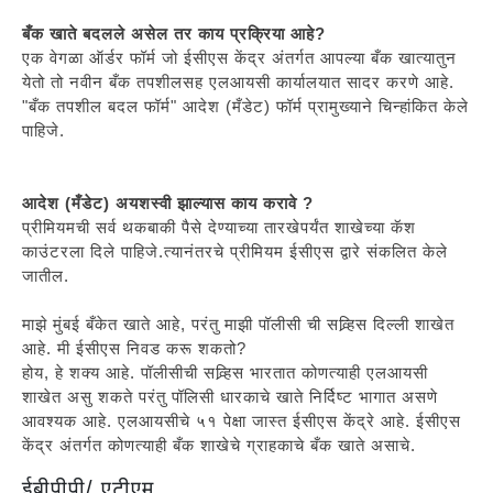
बँक खाते बदलले असेल तर काय प्रक्रिया आहे?
एक वेगळा ऑर्डर फॉर्म जो ईसीएस केंद्र अंतर्गत आपल्या बँक खात्यातुन
येतो तो नवीन बँक तपशीलसह एलआयसी कार्यालयात सादर करणे आहे.
"बँक तपशील बदल फॉर्म" आदेश (मँडेट) फॉर्म प्रामुख्याने चिन्हांकित केले
पाहिजे.
आदेश (मँडेट) अयशस्वी झाल्यास काय करावे ?
प्रीमियमची सर्व थकबाकी पैसे देण्याच्या तारखेपर्यंत शाखेच्या कॅश
काउंटरला दिले पाहिजे.त्यानंतरचे प्रीमियम ईसीएस द्वारे संकलित केले
जातील.
माझे मुंबई बँकेत खाते आहे, परंतु माझी पॉलीसी ची सव्र्हिस दिल्ली शाखेत
आहे. मी ईसीएस निवड करू शकतो?
होय, हे शक्य आहे. पॉलीसीची सव्र्हिस भारतात कोणत्याही एलआयसी
शाखेत असु शकते परंतु पॉलिसी धारकाचे खाते निर्दिष्ट भागात असणे
आवश्यक आहे. एलआयसीचे ५१ पेक्षा जास्त ईसीएस केंद्रे आहे. ईसीएस
केंद्र अंतर्गत कोणत्याही बँक शाखेचे ग्राहकाचे बँक खाते असाचे.
ईबीपीपी/ एटीएम