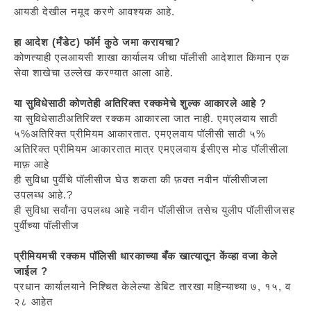
आयडी देखील नमूद करणे आवश्यक आहे.
हा आदेश (मँडेट) फॉर्म कुठे जमा करायचा?
कोणत्याही एलआयसी शाखा कार्यालय जीचा पॉलीसी आदेशात किमान एक
सेवा शाखेचा उल्लेख करण्यात आला आहे.
या सुविधेसाठी कोणतेही अतिरिक्त रक्कमेचे शुल्क आकारले आहे ?
या सुविधेसाठीअतिरिक्त रक्कम आकारला जात नाही. एमएलवाय साठी
५%अतिरिक्त प्रीमियम आकारतात. एमएलवाय पॉलीसी साठी ५%
अतिरिक्त प्रीमियम आकारतात मात्र एमएलवाय ईसीएस मोड पॉलीसीला
माफ़ आहे
ही सुविधा पुर्वीचे पॉलीसीज घेउ शकता की फ़क्त नवीन पॉलीसीजला
उपलब्ध आहे.?
ही सुविधा सर्वांना उपलब्ध आहे नवीन पॉलीसीज तसेच युलीप पॉलीसीजसह
पुर्वीच्या पॉलीसीज
प्रीमियमची रक्कम पॉलिसी धारकाच्या बँक खात्यातून केंव्हा वजा केले
जाईल ?
प्रधान कार्यालयाने निश्चित केलेल्या डेबिट तारखा महिन्याच्या ७, १५, व
२८ आहेत