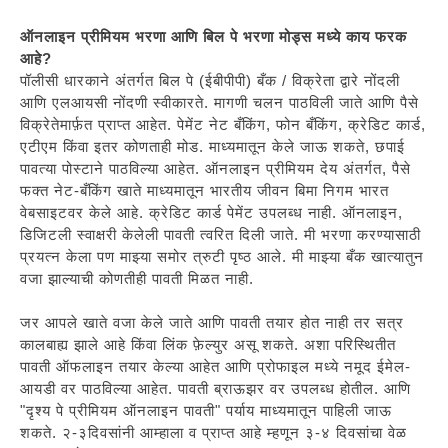
ऑनलाइन प्रीमियम भरणा आणि बिल पे भरणा मोड्स मध्ये काय फरक
आहे?
पॉलीसी धारकाने अंतर्गत बिल पे (ईबीपीपी) बँक / विक्रेता द्वारे नोंदली
आणि एलआयसी नोंदणी स्वीकारते. मागणी चलन पाठविली जाते आणि पैसे
विक्रेतेमार्फ़त प्राप्त आहेत. पेमेंट नेट बँकिंग, फोन बँकिंग, क्रेडिट कार्ड,
एटीएम किंवा इतर कोणताही मोड. माध्यमातून केले जाऊ शकते, छपाई
पावत्या पोस्टाने पाठविल्या आहेत. ऑनलाइन प्रीमियम देय अंतर्गत, पैसे
फक्त नेट-बँकिंग खाते माध्यमातून भारतीय जीवन बिमा निगम भारत
वेबसाइटवर केले आहे. क्रेडिट कार्ड पेमेंट उपलब्ध नाही. ऑनलाइन,
डिजिटली स्वाक्षरी केलेली पावती त्वरित दिली जाते. मी भरणा करण्यासाठी
प्रयत्न केला पण माझ्या समोर त्रुटी पृष्ठ आले. मी माझ्या बँक खात्यातुन
वजा झाल्याची कोणतीही पावती मिळत नाही.
जर आपले खाते वजा केले जाते आणि पावती तयार होत नाही तर सत्र
कालबाह्य झाले आहे किंवा लिंक फ़ेल्युर असू शकते. अशा परिस्थितीत
पावती ऑफलाइन तयार केल्या आहेत आणि प्रोफाइल मध्ये नमूद ईमेल-
आयडी वर पाठविल्या आहेत. पावती ब्राऊझर वर उपलब्ध होतील. आणि
"दृश्य पे प्रीमियम ऑनलाइन पावती" पर्याय माध्यमातून पाहिली जाऊ
शकते. २-३दिवसांनी आम्हाला व प्राप्त आहे म्हणून ३-४ दिवसांचा वेळ