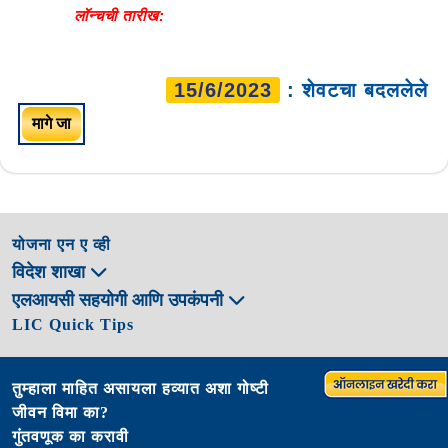
लॉन्चची तारीख:
15/6/2023
: शेवटचा बदललेले
मागे जा
योजना एन ए व्ही
विदेश शाखा
एलआयसी सहयोगी आणि उपकंपनी
LIC Quick Tips
तुम्हाला माहित असायला हव्यात अशा गोष्टी
जीवन विमा का?
गुंतवणूक का करावी