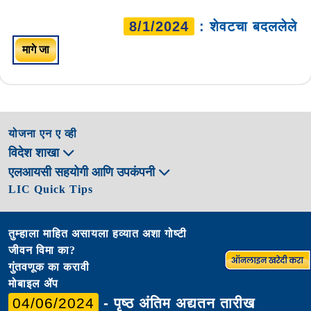
8/1/2024
: शेवटचा बदललेले
मागे जा
योजना एन ए व्ही
विदेश शाखा
एलआयसी सहयोगी आणि उपकंपनी
LIC Quick Tips
तुम्हाला माहित असायला हव्यात अशा गोष्टी
जीवन विमा का?
गुंतवणूक का करावी
मोबाइल ॲप
04/06/2024
- पृष्ठ अंतिम अद्यतन तारीख