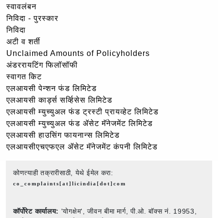
स्वावलंबन
निविदा - पुरस्कार
निविदा
अटी व शर्ती
Unclaimed Amounts of Policyholders
अंडररायटिंग फिलॉसॉफी
स्वागत किट
एलआयसी पेन्शन फंड लिमिटेड
एलआयसी कार्ड्स सर्व्हिसेस लिमिटेड
एलआयसी म्युच्युअल फंड ट्रस्टी प्रायव्हेट लिमिटेड
एलआयसी म्युच्युअल फंड ॲसेट मॅनेजमेंट लिमिटेड
एलआयसी हाउसिंग फायनान्स लिमिटेड
एलआयसीएचएफएल ॲसेट मॅनेजमेंट कंपनी लिमिटेड
कोणत्याही तक्रारीसाठी, येथे ईमेल करा:
co_complaints[at]licindia[dot]com
कॉर्पोरेट कार्यालय:
'योगक्षेम', जीवन बीमा मार्ग, पी.ओ. बॉक्स नं. 19953,