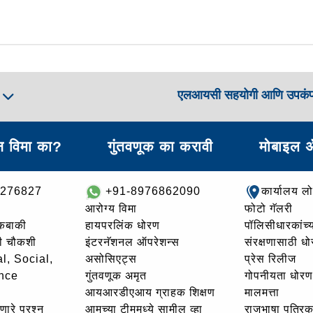
एलआयसी सहयोगी आणि उपकं
ा
 विमा का?
गुंतवणूक का करावी
मोबाइल 
8276827
+91-8976862090
कार्यालय ल
आरोग्य विमा
फोटो गॅलरी
थकबाकी
हायपरलिंक धोरण
पॉलिसीधारकांच्य
ची चौकशी
इंटरनॅशनल ऑपरेशन्स
संरक्षणासाठी ध
l, Social,
असोसिएट्स
प्रेस रिलीज
nce
गुंतवणूक अमृत
गोपनीयता धोरण
आयआरडीएआय ग्राहक शिक्षण
मालमत्ता
णारे प्रश्न
आमच्या टीममध्ये सामील व्हा
राजभाषा पत्रिक