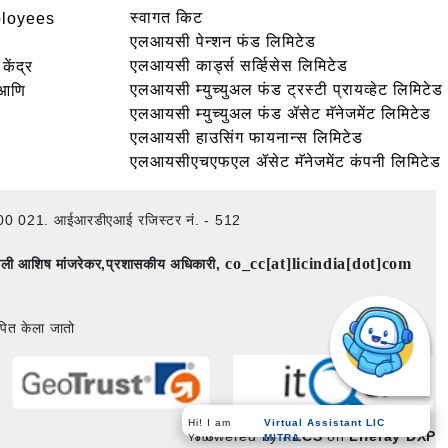
स्वागत किट
ployees
एलआयसी पेन्शन फंड लिमिटेड
एलआयसी कार्ड्स सर्व्हिसेस लिमिटेड
केंद्र
एलआयसी म्युच्युअल फंड ट्रस्टी प्रायव्हेट लिमिटेड
 आणि
एलआयसी म्युच्युअल फंड ॲसेट मॅनेजमेंट लिमिटेड
एलआयसी हाउसिंग फायनान्स लिमिटेड
एलआयसीएचएफएल ॲसेट मॅनेजमेंट कंपनी लिमिटेड
ई – 400 021. आईआरडीएआई रजिस्टर नं. - 512
co_cc[at]licindia[dot]com
िमाली आशिष मांजरेकर,प्रशासकीय अधिकारी,
पित केला जातो
Virtual Assistant LIC
Hi! I am
Powered by
PECS
on
Liferay DXP
MITRA
Your