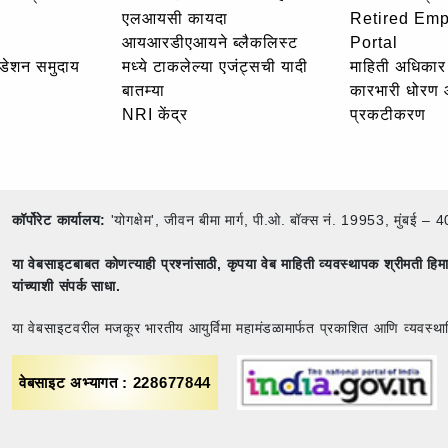
एलआयसी कायदा
Retired Em
आयआरडीएआयने ब्लैकलिस्ट
Portal
उंडेशन समुदाय
मध्ये टाकलेल्या एजंट्सची यादी
माहिती अधिकार 
बातम्या
कारभारी धोरण
NRI केंद्र
प्रकटीकरण
कॉर्पोरेट कार्यालय:
'योगक्षेम', जीवन बीमा मार्ग, पी.ओ. बॉक्स नं. 19953, मुंब
या वेबसाइटबाबत कोणत्याही प्रश्नांसाठी,
कृपया वेब माहिती व्यवस्थापक श्रीमती ह
यांच्याशी संपर्क साधा.
या वेबसाइटवरील मजकूर भारतीय आयुर्विमा महामंडळामार्फत प्रकाशित आणि व्यवस्था
वेबसाइट अभ्यागत : 228677844