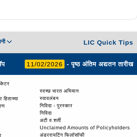
पनी
LIC Quick Tips
ॲप
11/02/2026
- पृष्ठ अंतिम अद्यतन तारीख
ोकेटर
स्वच्छ भारत अभियान
स्वावलंबन
ा हिताच्या
निविदा - पुरस्कार
ोरण
निविदा
अटी व शर्ती
Unclaimed Amounts of Policyholders
अंडररायटिंग फिलॉसॉफी
ा