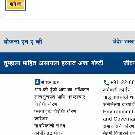
मागे जा
योजना एन ए व्ही
विदेश शाख
तुम्हाला माहित असायला हव्यात अशा गोष्टी
जीवन
संपर्क कर
+91-22-6
आप की पुंजी आप का अधिकार
कर्मचारी कॉर्नर
लाचलुचपत आणि भ्रष्टाचार
चालू वर्षासाठी 
विरोधी धोरण
असलेल्या दाव्यां
फसवणूक विरोधी धोरण
Environmenta
करिअर
and Governa
नागरिकांची सनद
समान संधी धोरण
कॉपीराइट धोरण
नेहमी विचारले जा