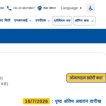
090
+91-22-68276827
शाखा लोकेटर
्ट सिटी
एनआरआई
एनपीएस
प्रीमियम भरा
लॉगिन करा
B)
7 KB)
16/7/2026
: पृष्ठ अंतिम अद्यतन तारीख