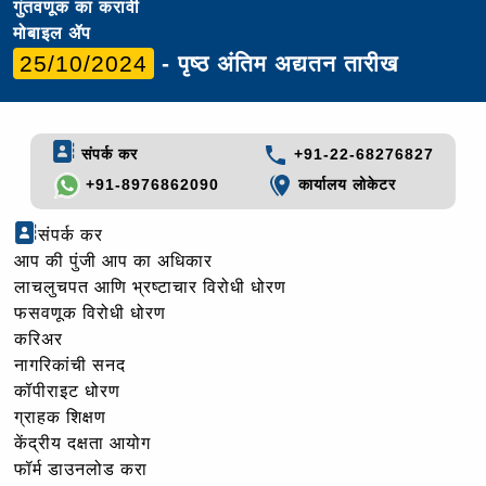
गुंतवणूक का करावी
मोबाइल ॲप
25/10/2024
- पृष्ठ अंतिम अद्यतन तारीख
संपर्क कर
+91-22-68276827
+91-8976862090
कार्यालय लोकेटर
संपर्क कर
आप की पुंजी आप का अधिकार
लाचलुचपत आणि भ्रष्टाचार विरोधी धोरण
फसवणूक विरोधी धोरण
करिअर
नागरिकांची सनद
कॉपीराइट धोरण
ग्राहक शिक्षण
केंद्रीय दक्षता आयोग
फॉर्म डाउनलोड करा