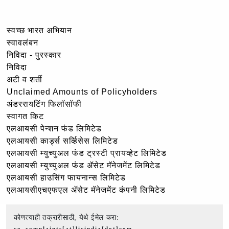
स्वच्छ भारत अभियान
स्वावलंबन
निविदा - पुरस्कार
निविदा
अटी व शर्ती
Unclaimed Amounts of Policyholders
अंडररायटिंग फिलॉसॉफी
स्वागत किट
एलआयसी पेन्शन फंड लिमिटेड
एलआयसी कार्ड्स सर्व्हिसेस लिमिटेड
एलआयसी म्युच्युअल फंड ट्रस्टी प्रायव्हेट लिमिटेड
एलआयसी म्युच्युअल फंड ॲसेट मॅनेजमेंट लिमिटेड
एलआयसी हाउसिंग फायनान्स लिमिटेड
एलआयसीएचएफएल ॲसेट मॅनेजमेंट कंपनी लिमिटेड
कोणत्याही तक्रारीसाठी, येथे ईमेल करा:
co_complaints[at]licindia[dot]com