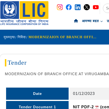
navigation
skip-to-content
आमच्या बद्दल
उ
मुख्यपृष्ठ
निविदा
MODERNIZAION OF BRANCH OFFICE AT VIRUGAMBAKKAM RENTED PREMISES UNDER CHENNAI DIVISION -1
Tender
MODERNIZAION OF BRANCH OFFICE AT VIRUGAMBAK
Date
01/12/2023
Tender Document 1
NIT PDF-2
(con