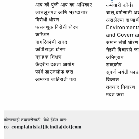
आप की पुंजी आप का अधिकार
कर्मचारी कॉर्नर
लाचलुचपत आणि भ्रष्टाचार
चालू वर्षासाठी 
विरोधी धोरण
असलेल्या दाव्यां
फसवणूक विरोधी धोरण
Environmenta
करिअर
and Governa
नागरिकांची सनद
समान संधी धोरण
कॉपीराइट धोरण
नेहमी विचारले जा
ग्राहक शिक्षण
अभिप्राय
केंद्रीय दक्षता आयोग
शब्दकोष
फॉर्म डाउनलोड करा
सुवर्ण जयंती फा
आमच्या जाहिराती पहा
विकास
तक्रार निवारण
मदत करा
कोणत्याही तक्रारीसाठी, येथे ईमेल करा:
co_complaints[at]licindia[dot]com