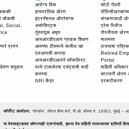
आरोग्य विमा
फोटो गॅलरी
थकबाकी
हायपरलिंक धोरण
पॉलिसीधारकांच्य
ची चौकशी
इंटरनॅशनल ऑपरेशन्स
संरक्षणासाठी ध
l, Social,
असोसिएट्स
प्रेस रिलीज
nce
गुंतवणूक अमृत
गोपनीयता धोरण
आयआरडीएआय ग्राहक शिक्षण
मालमत्ता
णारे प्रश्न
आमच्या टीममध्ये सामील व्हा
राजभाषा पत्रिक
एलआयसी कायदा
Retired Em
आयआरडीएआयने ब्लैकलिस्ट
Portal
उंडेशन समुदाय
मध्ये टाकलेल्या एजंट्सची यादी
माहिती अधिकार 
बातम्या
कारभारी धोरण
NRI केंद्र
प्रकटीकरण
कॉर्पोरेट कार्यालय:
'योगक्षेम', जीवन बीमा मार्ग, पी.ओ. बॉक्स नं. 19953, मुंब
या वेबसाइटबाबत कोणत्याही प्रश्नांसाठी,
कृपया वेब माहिती व्यवस्थापक श्रीमती ह