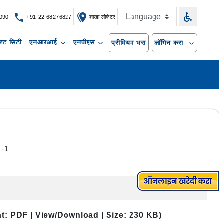
090
+91-22-68276827
शाखा लोकेटर
्ट सिटी
एनआरआई
एनपीएस
प्रीमियम भरा
लॉगिन करा
-1
at: PDF | View/Download | Size: 230 KB)