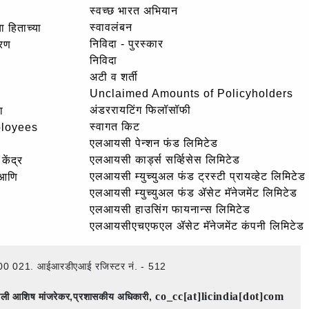
स्वच्छ भारत अभियान
स्वावलंबन
ा हिताच्या
निविदा - पुरस्कार
ोरण
निविदा
अटी व शर्ती
Unclaimed Amounts of Policyholders
अंडररायटिंग फिलॉसॉफी
ा
स्वागत किट
ployees
एलआयसी पेन्शन फंड लिमिटेड
एलआयसी कार्ड्स सर्व्हिसेस लिमिटेड
केंद्र
एलआयसी म्युच्युअल फंड ट्रस्टी प्रायव्हेट लिमिटेड
 आणि
एलआयसी म्युच्युअल फंड ॲसेट मॅनेजमेंट लिमिटेड
एलआयसी हाउसिंग फायनान्स लिमिटेड
एलआयसीएचएफएल ॲसेट मॅनेजमेंट कंपनी लिमिटेड
ई – 400 021. आईआरडीएआई रजिस्टर नं. - 512
co_cc[at]licindia[dot]com
िमाली आशिष मांजरेकर,प्रशासकीय अधिकारी,