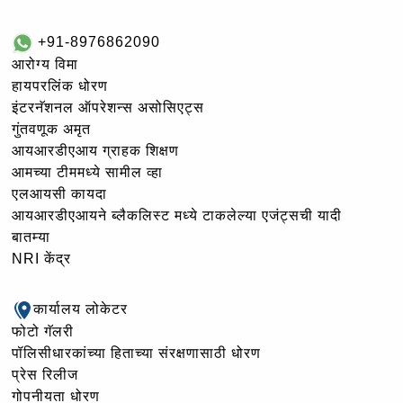
+91-8976862090
आरोग्य विमा
हायपरलिंक धोरण
इंटरनॅशनल ऑपरेशन्स असोसिएट्स
गुंतवणूक अमृत
आयआरडीएआय ग्राहक शिक्षण
आमच्या टीममध्ये सामील व्हा
एलआयसी कायदा
आयआरडीएआयने ब्लैकलिस्ट मध्ये टाकलेल्या एजंट्सची यादी
बातम्या
NRI केंद्र
कार्यालय लोकेटर
फोटो गॅलरी
पॉलिसीधारकांच्या हिताच्या संरक्षणासाठी धोरण
प्रेस रिलीज
गोपनीयता धोरण