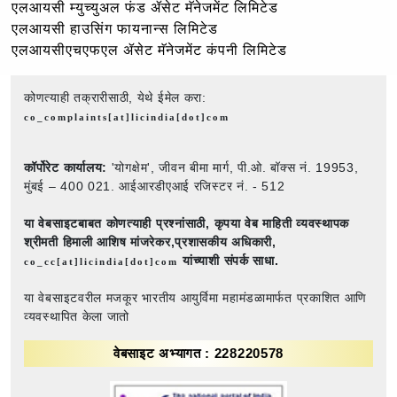
एलआयसी म्युच्युअल फंड ॲसेट मॅनेजमेंट लिमिटेड
एलआयसी हाउसिंग फायनान्स लिमिटेड
एलआयसीएचएफएल ॲसेट मॅनेजमेंट कंपनी लिमिटेड
कोणत्याही तक्रारीसाठी, येथे ईमेल करा:
co_complaints[at]licindia[dot]com
कॉर्पोरेट कार्यालय:
'योगक्षेम', जीवन बीमा मार्ग, पी.ओ. बॉक्स नं. 19953,
मुंबई – 400 021. आईआरडीएआई रजिस्टर नं. - 512
या वेबसाइटबाबत कोणत्याही प्रश्नांसाठी,
कृपया वेब माहिती व्यवस्थापक
श्रीमती हिमाली आशिष मांजरेकर,प्रशासकीय अधिकारी,
यांच्याशी संपर्क साधा.
co_cc[at]licindia[dot]com
या वेबसाइटवरील मजकूर भारतीय आयुर्विमा महामंडळामार्फत प्रकाशित आणि
व्यवस्थापित केला जातो
वेबसाइट अभ्यागत : 228220578