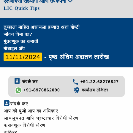
एलआयसी सहयोगी आणि उपकंपनी
LIC Quick Tips
तुम्हाला माहित असायला हव्यात अशा गोष्टी
जीवन विमा का?
गुंतवणूक का करावी
मोबाइल ॲप
11/11/2024
- पृष्ठ अंतिम अद्यतन तारीख
संपर्क कर
+91-22-68276827
+91-8976862090
कार्यालय लोकेटर
संपर्क कर
आप की पुंजी आप का अधिकार
लाचलुचपत आणि भ्रष्टाचार विरोधी धोरण
फसवणूक विरोधी धोरण
करिअर