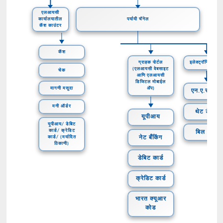
एलआयसी
कार्यालयातील
पर्यायी चॅनेल
कॅश काउंटर
कॅश
ग्राहक पोर्टल
इलेक्ट्रॉनिक डेबि
(एलआयसी वेबसाइट
चेक
आणि एलआयसी
डिजिटल मोबाईल
मागणी मसुदा
ॲप)
एन.ए.सी.एच.
मनी ऑर्डर
थेट डेबिट
यूपीआय
यूपीआय/ डेबिट
कार्ड/ क्रेडिट
बिल भरणे
नेट बँकिंग
कार्ड/ (मर्यादित
ठिकाणी)
डेबिट कार्ड
क्रेडिट कार्ड
भारत क्यूआर
कोड