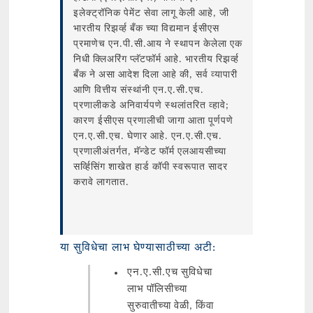
इलेक्ट्रॉनिक पेमेंट सेवा लागू केली आहे, जी
भारतीय रिझर्व्ह बँक च्या विद्यमान ईसीएस
प्रमाणेच एन.पी.सी.आय ने स्थापन केलेला एक
निधी क्लिअरिंग प्लॅटफॉर्म आहे. भारतीय रिझर्व्ह
बँक ने असा आदेश दिला आहे की, सर्व व्यापारी
आणि वित्तीय संस्थांनी एन.ए.सी.एच.
प्रणालीकडे अनिवार्यपणे स्थलांतरित व्हावे;
कारण ईसीएस प्रणालीची जागा आता पूर्णपणे
एन.ए.सी.एच. घेणार आहे. एन.ए.सी.एच.
प्रणालीअंतर्गत, मॅन्डेट फॉर्म एलआयसीच्या
सर्व्हिसिंग शाखेत हार्ड कॉपी स्वरूपात सादर
करावे लागतात.
या सुविधेचा लाभ घेण्यासाठीच्या अटी:
एन.ए.सी.एच सुविधेचा
लाभ पॉलिसीच्या
सुरुवातीच्या वेळी, किंवा