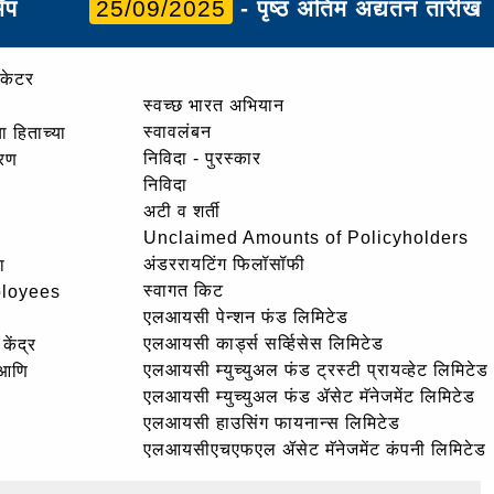
ॲप
25/09/2025
- पृष्ठ अंतिम अद्यतन तारीख
ोकेटर
स्वच्छ भारत अभियान
स्वावलंबन
ा हिताच्या
निविदा - पुरस्कार
ोरण
निविदा
अटी व शर्ती
Unclaimed Amounts of Policyholders
अंडररायटिंग फिलॉसॉफी
ा
स्वागत किट
ployees
एलआयसी पेन्शन फंड लिमिटेड
एलआयसी कार्ड्स सर्व्हिसेस लिमिटेड
केंद्र
एलआयसी म्युच्युअल फंड ट्रस्टी प्रायव्हेट लिमिटेड
 आणि
एलआयसी म्युच्युअल फंड ॲसेट मॅनेजमेंट लिमिटेड
एलआयसी हाउसिंग फायनान्स लिमिटेड
एलआयसीएचएफएल ॲसेट मॅनेजमेंट कंपनी लिमिटेड