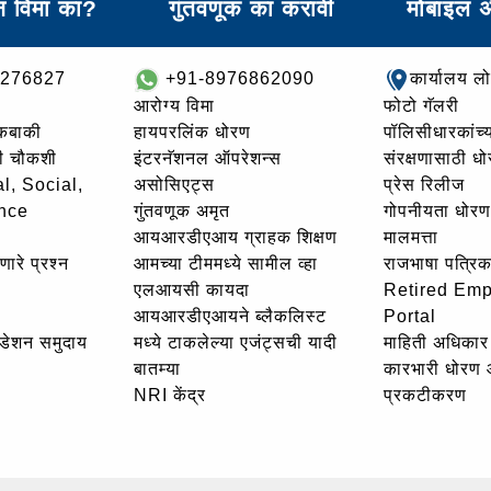
 विमा का?
गुंतवणूक का करावी
मोबाइल 
8276827
+91-8976862090
कार्यालय ल
आरोग्य विमा
फोटो गॅलरी
थकबाकी
हायपरलिंक धोरण
पॉलिसीधारकांच्य
ची चौकशी
इंटरनॅशनल ऑपरेशन्स
संरक्षणासाठी ध
l, Social,
असोसिएट्स
प्रेस रिलीज
nce
गुंतवणूक अमृत
गोपनीयता धोरण
आयआरडीएआय ग्राहक शिक्षण
मालमत्ता
णारे प्रश्न
आमच्या टीममध्ये सामील व्हा
राजभाषा पत्रिक
एलआयसी कायदा
Retired Em
आयआरडीएआयने ब्लैकलिस्ट
Portal
उंडेशन समुदाय
मध्ये टाकलेल्या एजंट्सची यादी
माहिती अधिकार 
बातम्या
कारभारी धोरण
NRI केंद्र
प्रकटीकरण