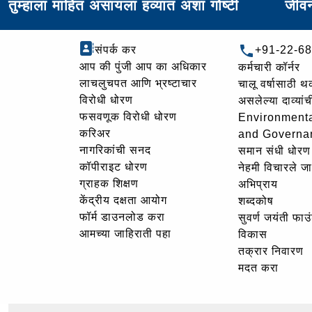
तुम्हाला माहित असायला हव्यात अशा गोष्टी
जीवन
संपर्क कर
+91-22-6
आप की पुंजी आप का अधिकार
कर्मचारी कॉर्नर
लाचलुचपत आणि भ्रष्टाचार
चालू वर्षासाठी 
विरोधी धोरण
असलेल्या दाव्यां
फसवणूक विरोधी धोरण
Environmenta
करिअर
and Governa
नागरिकांची सनद
समान संधी धोरण
कॉपीराइट धोरण
नेहमी विचारले जा
ग्राहक शिक्षण
अभिप्राय
केंद्रीय दक्षता आयोग
शब्दकोष
फॉर्म डाउनलोड करा
सुवर्ण जयंती फा
आमच्या जाहिराती पहा
विकास
तक्रार निवारण
मदत करा