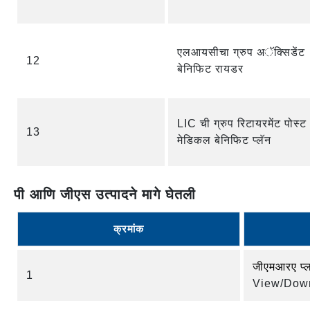
एलआयसीचा ग्रुप अॅक्सिडेंट
12
बेनिफिट रायडर
LIC ची ग्रुप रिटायरमेंट पोस्ट
13
मेडिकल बेनिफिट प्लॅन
पी आणि जीएस उत्पादने मागे घेतली
क्रमांक
जीएमआरए प्
1
View/Down