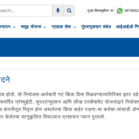
मुख्य विषयसूचीवर जा
8976862
Voice Search
Search
त्पादन
समूह योजना
ग्राहक सेवा
गुंतवणूकदार संबंध
आईआईओ गिफ
ादने
मावेश होतो. तो नियोक्ता-कर्मचारी गट किंवा विमा मिळवण्याव्यतिरिक्त इतर
 समर्पित ग्रॅच्युईटी, सुपरएन्युएशन आणि लीव्ह एनकॅशमेंट योजनांद्वारे नियो
 कंपनीतून निवृत्त होत असलेल्या किंवा बाहेर पडणा-या कर्मचा-यांसाठी ॲन्
यार केलेल्या सानुकूलित विमा/लाभ प्रशासन प्लान पुरवतो.