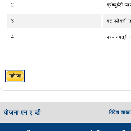
2
ग्रॅच्युईटी प
3
गट फ्लेक्सी उ
4
प्रधानमंत्र
मागे जा
योजना एन ए व्ही
विदेश शाख