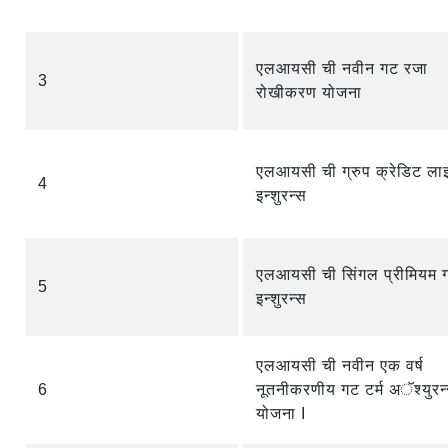
एलआयसी ची नवीन गट रजा
3
रोखीकरण योजना
एलआयसी ची ग्रुप क्रेडिट ल
4
इन्शुरन्स
एलआयसी ची सिंगल प्रीमियम ग
5
इन्शुरन्स
एलआयसी ची नवीन एक वर्ष
6
नूतनीकरणीय गट टर्म अॅश्युरन
योजना I