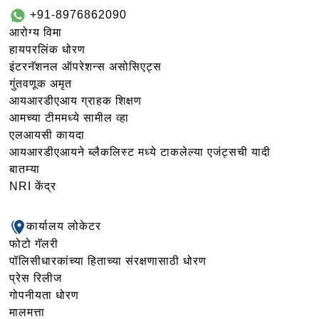
+91-8976862090
आरोग्य विमा
हायपरलिंक धोरण
इंटरनॅशनल ऑपरेशन्स असोसिएट्स
गुंतवणूक अमृत
आयआरडीएआय ग्राहक शिक्षण
आमच्या टीममध्ये सामील व्हा
एलआयसी कायदा
आयआरडीएआयने ब्लैकलिस्ट मध्ये टाकलेल्या एजंट्सची यादी
बातम्या
NRI केंद्र
कार्यालय लोकेटर
फोटो गॅलरी
पॉलिसीधारकांच्या हिताच्या संरक्षणासाठी धोरण
प्रेस रिलीज
गोपनीयता धोरण
मालमत्ता