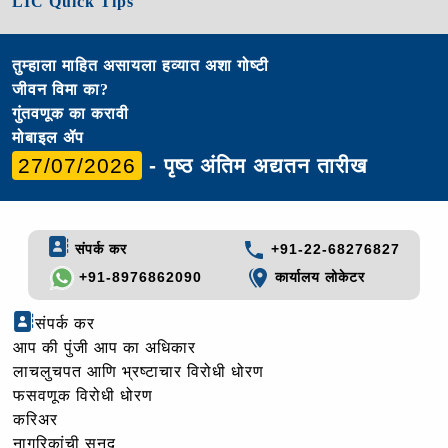
LIC Quick Tips
तुम्हाला माहित असायला हव्यात अशा गोष्टी
जीवन विमा का?
गुंतवणूक का करावी
मोबाइल ॲप
27/07/2026
- पृष्ठ अंतिम अद्यतन तारीख
संपर्क कर
+91-22-68276827
+91-8976862090
कार्यालय लोकेटर
संपर्क कर
आप की पुंजी आप का अधिकार
लाचलुचपत आणि भ्रष्टाचार विरोधी धोरण
फसवणूक विरोधी धोरण
करिअर
नागरिकांची सनद