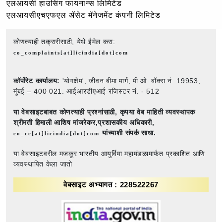
एलआयसी हाउसिंग फायनान्स लिमिटेड
एलआयसीएचएफएल ॲसेट मॅनेजमेंट कंपनी लिमिटेड
कोणत्याही तक्रारीसाठी, येथे ईमेल करा:
co_complaints[at]licindia[dot]com
कॉर्पोरेट कार्यालय:
'योगक्षेम', जीवन बीमा मार्ग, पी.ओ. बॉक्स नं. 19953,
मुंबई – 400 021. आईआरडीएआई रजिस्टर नं. - 512
या वेबसाइटबाबत कोणत्याही प्रश्नांसाठी,
कृपया वेब माहिती व्यवस्थापक
श्रीमती हिमाली आशिष मांजरेकर,प्रशासकीय अधिकारी,
यांच्याशी संपर्क साधा.
co_cc[at]licindia[dot]com
या वेबसाइटवरील मजकूर भारतीय आयुर्विमा महामंडळामार्फत प्रकाशित आणि
व्यवस्थापित केला जातो
वेबसाइट अभ्यागत : 228522267