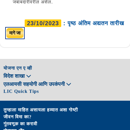
जबाबदारीवरील असेल.
23/10/2023
: पृष्ठ अंतिम अद्यतन तारीख
मागे जा
योजना एन ए व्ही
विदेश शाखा
एलआयसी सहयोगी आणि उपकंपनी
LIC Quick Tips
तुम्हाला माहित असायला हव्यात अशा गोष्टी
जीवन विमा का?
गुंतवणूक का करावी