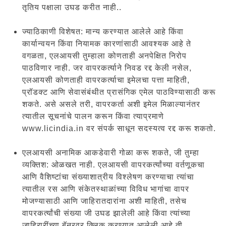
तृतिय पक्षाला उघड करीत नाही..
ज्याठिकाणी विशेषत: मान्य करण्यात आलेले आहे किंवा
कार्यान्वयन किंवा नियामक कारणांसाठी आवश्यक आहे ते
वगळता, एलआयसी तुम्हाला कोणताही अनपेक्षित निरोप
पाठविणार नाही. जर वापरकर्त्याने निवड रद्द केली नसेल,
एलआयसी कोणताही वापरकर्त्याचा इमेलचा पत्ता माहिती,
प्रॉडक्ट आणि सेवासंबंथीत प्रासंगिक एमेल पाठविण्यासाठी करू
शकते. असे असले तरी, वापरकर्ता अशी इमेल मिळाल्यानंतर
त्यातील सूचनांचे पालन करून किंवा त्याप्रमाणे
www.licindia.in वर संपर्क साधून सदस्यत्व रद्द करू शकतो.
एलआयसी अनामिक आकडेवारी गोळा करू शकते, जी तुम्हा
व्यक्तिश: ओळखत नाही. एलआयसी वापरकर्त्यांच्या वर्तणूकचा
आणि वैशिष्टांचा संख्याशात्रीय विश्लेषण करण्याचा त्यांचा
त्यातील रस आणि संकेतस्थाळांच्या विविध भागांचा वापर
मोजण्यासाठी आणि जाहिरातदारांना अशी माहिती, तसेच
वापरकर्त्यांची संख्या जी उघड झालेली आहे किंवा त्यांच्या
जाहिरारींच्या बॅनरवर क्लिक करण्यात आलेली आहे ती