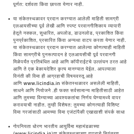
पूर्णत: दर्शवता किंवा छापता येणार नाही.
या संकेतस्थळावर प्रदान करण्यात आलेली माहिती सामग्री
एलआयसीच्या पूर्व लेखी आणि स्पष्ट परवानगीशिकाय व्यापारी
हेतूने नक्कल, सुधारित, अपलोड, डाउनलोड, प्रकाशित किंवा
पुनर्प्रकाशित, प्रसारित किंवा अन्यथा वाटप करता येणार नाही.
या संकेतस्थळावर प्रदान करण्यात आलेल्या कोणत्याही माहिती
किंवा सामग्रीचे पुनरूत्पादन हे एलआयसीची पूर्व परवानगी
मिळेपर्यंत प्रतिबंधित आहे आणि कॉपीराईटचे उल्लंघन ठरत आहे
आणि ते एक बेकायदेशिर कृत्य मानण्यात येईल. आपल्याला
विनंती की विमा ही आग्रहाची विषयवस्तू आहे
आणि
www.licindia.in
संकेतस्थळावर असलेली माहिती,
साधने आणि नियोजने .ही फक्त सर्वसामान्य माहितीसाठी आहेत
आणि तुमच्या विम्याच्या आवश्यकतांचा निर्णय घेण्यामध्ये वापर
करावयाची नाहीत. तुम्ही विशेषत: तुमच्या कोणत्याही विशिष्ट
विमा गरजांसाठी आमच्या विमा एजंटांपैकी एखाद्याशी संपर्क साधा
गोपनियता धोरण भारतीय आयुर्विमा महामंडळाच्या
(
www.licindia.in
)या संकेतस्थळाच्या वापराचे नियंत्रण