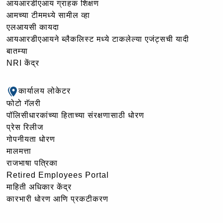
आयआरडीएआय ग्राहक शिक्षण
आमच्या टीममध्ये सामील व्हा
एलआयसी कायदा
आयआरडीएआयने ब्लैकलिस्ट मध्ये टाकलेल्या एजंट्सची यादी
बातम्या
NRI केंद्र
कार्यालय लोकेटर
फोटो गॅलरी
पॉलिसीधारकांच्या हिताच्या संरक्षणासाठी धोरण
प्रेस रिलीज
गोपनीयता धोरण
मालमत्ता
राजभाषा पत्रिका
Retired Employees Portal
माहिती अधिकार केंद्र
कारभारी धोरण आणि प्रकटीकरण