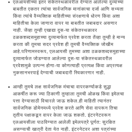
एलआयसीच्या इतर संकेतस्थळांवरील देण्यात आलेल्या दुव्यांच्या
बाबतीत एकतर त्यांचा सार्वजनिक मानांकाचा दर्जा आणि सभ्यता
किंवा त्यांचे वैय्यक्तिक माहितीच्या संरक्षणाचे धोरण किंवा अशा
माहितीचा केला जाणारा वापर या बाबतीत जबाबदार असणार
नाही. जेंव्हा तुम्ही एखाद्या दुस-या संकेतस्थळावर
ठळकशब्दसमुहाच्या दुव्यामार्फत प्रवेश करता तेंव्हा तुम्ही हे मान्य
करता की तुमचा सदर प्रवेश ही तुमची वैय्यक्तिक जोखीम
आहे.परिणामस्वरूप, एलआयसी तुमच्या अशा ठळकशब्दसमुहाच्या
दुव्यामार्फत जोडण्यात आलेल्या दुस-या संकेतस्थळावरील
प्रवेशामुळे उत्पन्न होणा-या कोणत्याही प्रत्यक्ष किंवा अप्रत्यक्ष
नुकसानभरपाई देण्याची जबाबदारी स्विकारणार नाही.
आम्ही तुमचे लक्ष सार्वजनिक मंचाचा वापरकर्ण्याकडे सुद्धा
आकर्षीत करू ज्या ठिकाणी तुम्हाला तुमची ओळख किंवा इमेलचा
पत्ता देण्यासाठी विचारले जाऊ शकेल.ही माहिती त्यानंतर
सार्वजनिक डोमेनमध्ये प्रवेश करते आणि सेवा वापरून तिचा
तृतीय पक्षाकडून वापर केला जाऊ शकतो. इंटरनेटवरून
एलआयसीला पाठविण्यात आलेली इमेलपत्रे पूर्णत: सुरक्षित
असण्याची खात्री देता येत नाही. इंटरनेटवर अशा पत्रांच्या