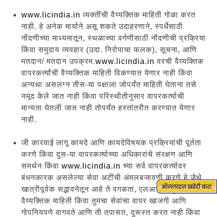
www.licindia.in
व्यक्तींची वैय्यक्तिक माहिती गोळा करत
नाही. हे अनेक मार्याने असू शकते उदाहरणाने, स्पर्धेसाठी
नोंदणीच्या माध्यमातून, स्थळाच्या वर्गणीसाठी नोंदणीची प्रक्रिया
किंवा समुदाय व्यवहार (उदा. निरोपाचा फलक), सूचना, आणि
मतदान/ मतदान उपक्रम.
www.licindia.in
वरची वैय्यक्तिक
वापरकर्त्यांची वैय्यक्तिक माहिती विकण्यात येणार नाही किंवा
अन्यथा असलग्न तीस-या पक्षाला जोपर्यंत माहिती घेताना तसे
नमूद केले जात नाही किंवा परिस्थीतीनुसार वापरकर्त्याची
मान्यता घेतली जात नाही तोपर्यंत हस्तांतरीत करण्यात येणार
नाही.
जी कारवाई लागू कायदे आणि कायदेविषयक प्रक्रियांची पूर्तता
करणे किंवा दुस-या वापरकर्त्याच्या अधिकारांचे संरक्षण आणि
समर्थन किंवा
www.licindia.in
च्या सर्व वापरकर्त्यावर
बंधनकारक असलेल्या सेवा अटींची अंमलबजावणी करणे हे जेथे
खात्रीपूर्वक सद्भावनेतून आहे ते वगळता, एलआयसी तुमची
वैय्यक्तिक माहिती किंवा तुमचा सेवांचा वापर खाजगी आणि
गोपनियपणे वागवते आणि ती तपासत, दुरूस्त करत नाही किंवा