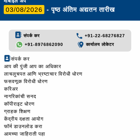
मोबाइल ॲप
03/08/2026
- पृष्ठ अंतिम अद्यतन तारीख
संपर्क कर
+91-22-68276827
+91-8976862090
कार्यालय लोकेटर
संपर्क कर
आप की पुंजी आप का अधिकार
लाचलुचपत आणि भ्रष्टाचार विरोधी धोरण
फसवणूक विरोधी धोरण
करिअर
नागरिकांची सनद
कॉपीराइट धोरण
ग्राहक शिक्षण
केंद्रीय दक्षता आयोग
फॉर्म डाउनलोड करा
आमच्या जाहिराती पहा