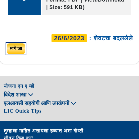
| Size: 591 KB)
26/6/2023
: शेवटचा बदललेले
मागे जा
योजना एन ए व्ही
विदेश शाखा
एलआयसी सहयोगी आणि उपकंपनी
LIC Quick Tips
तुम्हाला माहित असायला हव्यात अशा गोष्टी
जीवन विमा का?