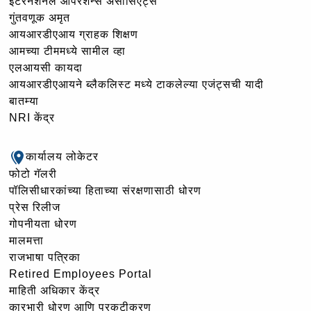
इंटरनॅशनल ऑपरेशन्स असोसिएट्स
गुंतवणूक अमृत
आयआरडीएआय ग्राहक शिक्षण
आमच्या टीममध्ये सामील व्हा
एलआयसी कायदा
आयआरडीएआयने ब्लैकलिस्ट मध्ये टाकलेल्या एजंट्सची यादी
बातम्या
NRI केंद्र
कार्यालय लोकेटर
फोटो गॅलरी
पॉलिसीधारकांच्या हिताच्या संरक्षणासाठी धोरण
प्रेस रिलीज
गोपनीयता धोरण
मालमत्ता
राजभाषा पत्रिका
Retired Employees Portal
माहिती अधिकार केंद्र
कारभारी धोरण आणि प्रकटीकरण