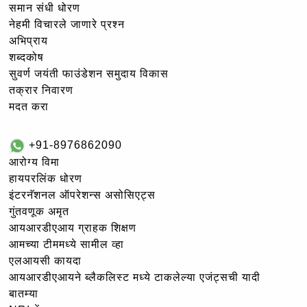
समान संधी धोरण
नेहमी विचारले जाणारे प्रश्न
अभिप्राय
शब्दकोष
सुवर्ण जयंती फाउंडेशन समुदाय विकास
तक्रार निवारण
मदत करा
+91-8976862090
आरोग्य विमा
हायपरलिंक धोरण
इंटरनॅशनल ऑपरेशन्स असोसिएट्स
गुंतवणूक अमृत
आयआरडीएआय ग्राहक शिक्षण
आमच्या टीममध्ये सामील व्हा
एलआयसी कायदा
आयआरडीएआयने ब्लैकलिस्ट मध्ये टाकलेल्या एजंट्सची यादी
बातम्या