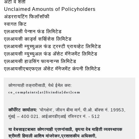
अटी व शर्ती
Unclaimed Amounts of Policyholders
अंडररायटिंग फिलॉसॉफी
स्वागत किट
एलआयसी पेन्शन फंड लिमिटेड
एलआयसी कार्ड्स सर्व्हिसेस लिमिटेड
एलआयसी म्युच्युअल फंड ट्रस्टी प्रायव्हेट लिमिटेड
एलआयसी म्युच्युअल फंड ॲसेट मॅनेजमेंट लिमिटेड
एलआयसी हाउसिंग फायनान्स लिमिटेड
एलआयसीएचएफएल ॲसेट मॅनेजमेंट कंपनी लिमिटेड
कोणत्याही तक्रारीसाठी, येथे ईमेल करा:
co_complaints[at]licindia[dot]com
कॉर्पोरेट कार्यालय:
'योगक्षेम', जीवन बीमा मार्ग, पी.ओ. बॉक्स नं. 19953,
मुंबई – 400 021. आईआरडीएआई रजिस्टर नं. - 512
या वेबसाइटबाबत कोणत्याही प्रश्नांसाठी,
कृपया वेब माहिती व्यवस्थापक
श्रीमती हिमाली आशिष मांजरेकर,प्रशासकीय अधिकारी,