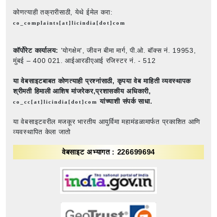
कोणत्याही तक्रारीसाठी, येथे ईमेल करा:
co_complaints[at]licindia[dot]com
कॉर्पोरेट कार्यालय:
'योगक्षेम', जीवन बीमा मार्ग, पी.ओ. बॉक्स नं. 19953,
मुंबई – 400 021. आईआरडीएआई रजिस्टर नं. - 512
या वेबसाइटबाबत कोणत्याही प्रश्नांसाठी,
कृपया वेब माहिती व्यवस्थापक
श्रीमती हिमाली आशिष मांजरेकर,प्रशासकीय अधिकारी,
यांच्याशी संपर्क साधा.
co_cc[at]licindia[dot]com
या वेबसाइटवरील मजकूर भारतीय आयुर्विमा महामंडळामार्फत प्रकाशित आणि
व्यवस्थापित केला जातो
वेबसाइट अभ्यागत : 226699694