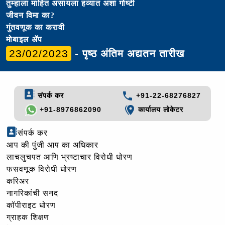
तुम्हाला माहित असायला हव्यात अशा गोष्टी
जीवन विमा का?
गुंतवणूक का करावी
मोबाइल ॲप
23/02/2023
- पृष्ठ अंतिम अद्यतन तारीख
संपर्क कर
+91-22-68276827
+91-8976862090
कार्यालय लोकेटर
संपर्क कर
आप की पुंजी आप का अधिकार
लाचलुचपत आणि भ्रष्टाचार विरोधी धोरण
फसवणूक विरोधी धोरण
करिअर
नागरिकांची सनद
कॉपीराइट धोरण
ग्राहक शिक्षण