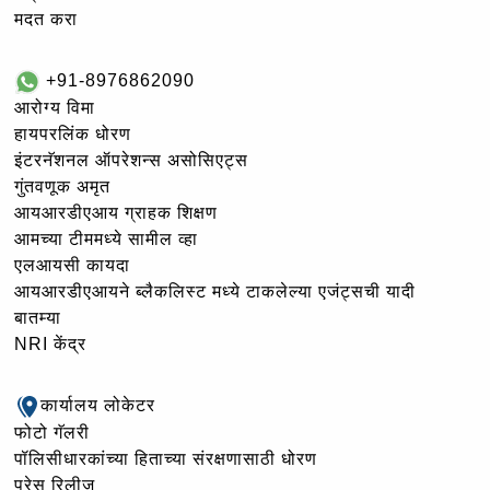
मदत करा
+91-8976862090
आरोग्य विमा
हायपरलिंक धोरण
इंटरनॅशनल ऑपरेशन्स असोसिएट्स
गुंतवणूक अमृत
आयआरडीएआय ग्राहक शिक्षण
आमच्या टीममध्ये सामील व्हा
एलआयसी कायदा
आयआरडीएआयने ब्लैकलिस्ट मध्ये टाकलेल्या एजंट्सची यादी
बातम्या
NRI केंद्र
कार्यालय लोकेटर
फोटो गॅलरी
पॉलिसीधारकांच्या हिताच्या संरक्षणासाठी धोरण
प्रेस रिलीज