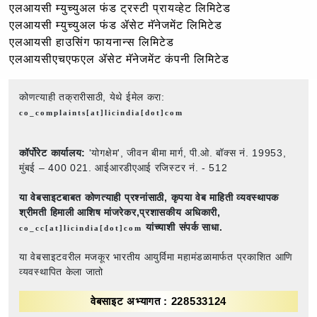
एलआयसी म्युच्युअल फंड ट्रस्टी प्रायव्हेट लिमिटेड
एलआयसी म्युच्युअल फंड ॲसेट मॅनेजमेंट लिमिटेड
एलआयसी हाउसिंग फायनान्स लिमिटेड
एलआयसीएचएफएल ॲसेट मॅनेजमेंट कंपनी लिमिटेड
कोणत्याही तक्रारीसाठी, येथे ईमेल करा:
co_complaints[at]licindia[dot]com
कॉर्पोरेट कार्यालय:
'योगक्षेम', जीवन बीमा मार्ग, पी.ओ. बॉक्स नं. 19953,
मुंबई – 400 021. आईआरडीएआई रजिस्टर नं. - 512
या वेबसाइटबाबत कोणत्याही प्रश्नांसाठी,
कृपया वेब माहिती व्यवस्थापक
श्रीमती हिमाली आशिष मांजरेकर,प्रशासकीय अधिकारी,
यांच्याशी संपर्क साधा.
co_cc[at]licindia[dot]com
या वेबसाइटवरील मजकूर भारतीय आयुर्विमा महामंडळामार्फत प्रकाशित आणि
व्यवस्थापित केला जातो
वेबसाइट अभ्यागत : 228533124