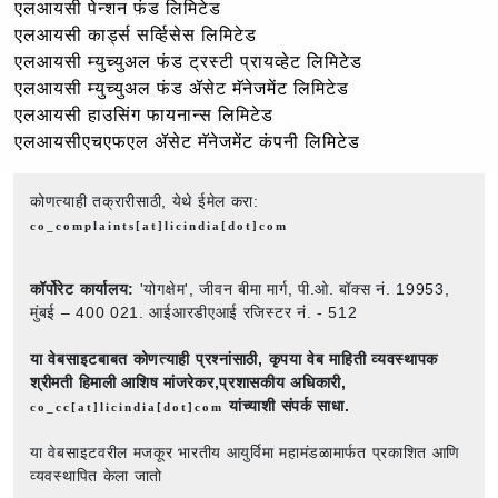
एलआयसी पेन्शन फंड लिमिटेड
एलआयसी कार्ड्स सर्व्हिसेस लिमिटेड
एलआयसी म्युच्युअल फंड ट्रस्टी प्रायव्हेट लिमिटेड
एलआयसी म्युच्युअल फंड ॲसेट मॅनेजमेंट लिमिटेड
एलआयसी हाउसिंग फायनान्स लिमिटेड
एलआयसीएचएफएल ॲसेट मॅनेजमेंट कंपनी लिमिटेड
कोणत्याही तक्रारीसाठी, येथे ईमेल करा:
co_complaints[at]licindia[dot]com
कॉर्पोरेट कार्यालय:
'योगक्षेम', जीवन बीमा मार्ग, पी.ओ. बॉक्स नं. 19953,
मुंबई – 400 021. आईआरडीएआई रजिस्टर नं. - 512
या वेबसाइटबाबत कोणत्याही प्रश्नांसाठी,
कृपया वेब माहिती व्यवस्थापक
श्रीमती हिमाली आशिष मांजरेकर,प्रशासकीय अधिकारी,
यांच्याशी संपर्क साधा.
co_cc[at]licindia[dot]com
या वेबसाइटवरील मजकूर भारतीय आयुर्विमा महामंडळामार्फत प्रकाशित आणि
व्यवस्थापित केला जातो