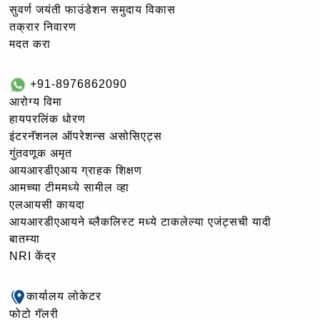
सुवर्ण जयंती फाउंडेशन समुदाय विकास
तक्रार निवारण
मदत करा
+91-8976862090
आरोग्य विमा
हायपरलिंक धोरण
इंटरनॅशनल ऑपरेशन्स असोसिएट्स
गुंतवणूक अमृत
आयआरडीएआय ग्राहक शिक्षण
आमच्या टीममध्ये सामील व्हा
एलआयसी कायदा
आयआरडीएआयने ब्लैकलिस्ट मध्ये टाकलेल्या एजंट्सची यादी
बातम्या
NRI केंद्र
कार्यालय लोकेटर
फोटो गॅलरी