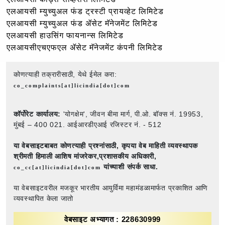
एलआयसी म्युच्युअल फंड ट्रस्टी प्रायव्हेट लिमिटेड
एलआयसी म्युच्युअल फंड ॲसेट मॅनेजमेंट लिमिटेड
एलआयसी हाउसिंग फायनान्स लिमिटेड
एलआयसीएचएफएल ॲसेट मॅनेजमेंट कंपनी लिमिटेड
कोणत्याही तक्रारीसाठी, येथे ईमेल करा:
co_complaints[at]licindia[dot]com
कॉर्पोरेट कार्यालय:
'योगक्षेम', जीवन बीमा मार्ग, पी.ओ. बॉक्स नं. 19953,
मुंबई – 400 021. आईआरडीएआई रजिस्टर नं. - 512
या वेबसाइटबाबत कोणत्याही प्रश्नांसाठी,
कृपया वेब माहिती व्यवस्थापक
श्रीमती हिमाली आशिष मांजरेकर,प्रशासकीय अधिकारी,
यांच्याशी संपर्क साधा.
co_cc[at]licindia[dot]com
या वेबसाइटवरील मजकूर भारतीय आयुर्विमा महामंडळामार्फत प्रकाशित आणि
व्यवस्थापित केला जातो
वेबसाइट अभ्यागत : 228630999