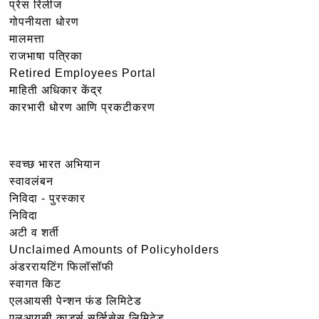
प्रेस रिलीज
गोपनीयता धोरण
मालमत्ता
राजभाषा पत्रिका
Retired Employees Portal
माहिती अधिकार केंद्र
कारभारी धोरण आणि प्रकटीकरण
स्वच्छ भारत अभियान
स्वावलंबन
निविदा - पुरस्कार
निविदा
अटी व शर्ती
Unclaimed Amounts of Policyholders
अंडररायटिंग फिलॉसॉफी
स्वागत किट
एलआयसी पेन्शन फंड लिमिटेड
एलआयसी कार्ड्स सर्व्हिसेस लिमिटेड