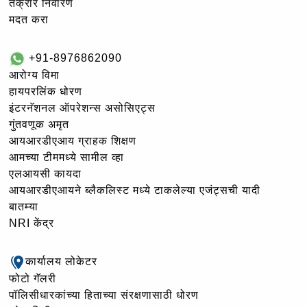
तक्रार निवारण
मदत करा
+91-8976862090
आरोग्य विमा
हायपरलिंक धोरण
इंटरनॅशनल ऑपरेशन्स असोसिएट्स
गुंतवणूक अमृत
आयआरडीएआय ग्राहक शिक्षण
आमच्या टीममध्ये सामील व्हा
एलआयसी कायदा
आयआरडीएआयने ब्लैकलिस्ट मध्ये टाकलेल्या एजंट्सची यादी
बातम्या
NRI केंद्र
कार्यालय लोकेटर
फोटो गॅलरी
पॉलिसीधारकांच्या हिताच्या संरक्षणासाठी धोरण