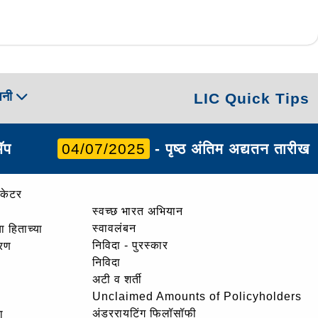
पनी
LIC Quick Tips
ॲप
04/07/2025
- पृष्ठ अंतिम अद्यतन तारीख
ोकेटर
स्वच्छ भारत अभियान
स्वावलंबन
ा हिताच्या
निविदा - पुरस्कार
ोरण
निविदा
अटी व शर्ती
Unclaimed Amounts of Policyholders
अंडररायटिंग फिलॉसॉफी
ा