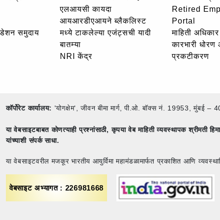
एलआयसी कायदा
Retired Em
आयआरडीएआयने ब्लैकलिस्ट
Portal
उंडेशन समुदाय
मध्ये टाकलेल्या एजंट्सची यादी
माहिती अधिकार 
बातम्या
कारभारी धोरण
NRI केंद्र
प्रकटीकरण
कॉर्पोरेट कार्यालय:
'योगक्षेम', जीवन बीमा मार्ग, पी.ओ. बॉक्स नं. 19953, मुंब
या वेबसाइटबाबत कोणत्याही प्रश्नांसाठी,
कृपया वेब माहिती व्यवस्थापक श्रीमती ह
यांच्याशी संपर्क साधा.
या वेबसाइटवरील मजकूर भारतीय आयुर्विमा महामंडळामार्फत प्रकाशित आणि व्यवस्था
वेबसाइट अभ्यागत : 226981668