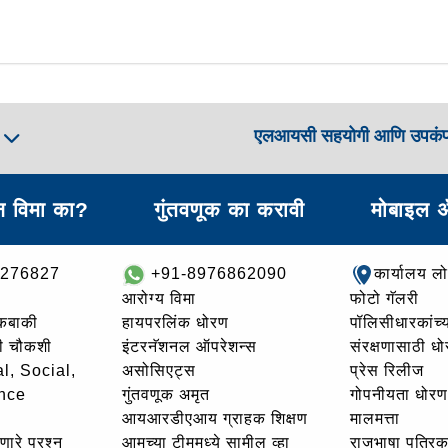
एलआयसी सहयोगी आणि उपकं
ा
 विमा का?
गुंतवणूक का करावी
मोबाइल 
8276827
+91-8976862090
कार्यालय ल
आरोग्य विमा
फोटो गॅलरी
थकबाकी
हायपरलिंक धोरण
पॉलिसीधारकांच्य
ची चौकशी
इंटरनॅशनल ऑपरेशन्स
संरक्षणासाठी ध
l, Social,
असोसिएट्स
प्रेस रिलीज
nce
गुंतवणूक अमृत
गोपनीयता धोरण
आयआरडीएआय ग्राहक शिक्षण
मालमत्ता
णारे प्रश्न
आमच्या टीममध्ये सामील व्हा
राजभाषा पत्रिक