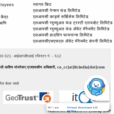
स्वागत किट
ployees
एलआयसी पेन्शन फंड लिमिटेड
एलआयसी कार्ड्स सर्व्हिसेस लिमिटेड
केंद्र
एलआयसी म्युच्युअल फंड ट्रस्टी प्रायव्हेट लिमिटेड
 आणि
एलआयसी म्युच्युअल फंड ॲसेट मॅनेजमेंट लिमिटेड
एलआयसी हाउसिंग फायनान्स लिमिटेड
एलआयसीएचएफएल ॲसेट मॅनेजमेंट कंपनी लिमिटेड
ई – 400 021. आईआरडीएआई रजिस्टर नं. - 512
co_cc[at]licindia[dot]com
िमाली आशिष मांजरेकर,प्रशासकीय अधिकारी,
पित केला जातो
Hi! I am
Virtual Assistant LIC
Powered by
PECS
on
Liferay DXP
Your
MITRA