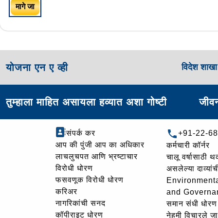
मागे जा
योजना एन ए व्ही
विदेश शाख
तुम्हाला माहित असायला हव्यात अशा गोष्टी
जीवन
संपर्क कर
+91-22-6
आप की पुंजी आप का अधिकार
कर्मचारी कॉर्नर
लाचलुचपत आणि भ्रष्टाचार
चालू वर्षासाठी 
विरोधी धोरण
असलेल्या दाव्यां
फसवणूक विरोधी धोरण
Environmenta
करिअर
and Governa
नागरिकांची सनद
समान संधी धोरण
कॉपीराइट धोरण
नेहमी विचारले जा