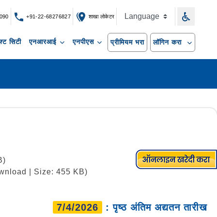
090
+91-22-68276827
शाखा लोकेटर
्ट सिटी
एनआरआई
एनपीएस
प्रीमियम भरा
लॉगिन करा
B)
wnload | Size: 455 KB)
7/4/2026
: पृष्ठ अंतिम अद्यतन तारीख