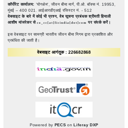
कॉर्पोरेट कार्यालय:
'योगक्षेम', जीवन बीमा मार्ग, पी.ओ. बॉक्स नं. 19953,
मुंबई – 400 021. आईआरडीएआई रजिस्टर नं. - 512
वेबसाइट के बारे में कोई भी प्रश्न,
वेब सूचना प्रबंधक श्रीमती हिमाली
आशीष मांजरेकर से
पर संपर्क करें।
co_cc[at]licindia[dot]com
इस वेबसाइट पर सामग्री भारतीय जीवन बीमा निगम द्वारा प्रकाशित और
प्रबंधित की जाती है।
वेबसाइट आगंतुक : 226682868
Powered by
PECS
on
Liferay DXP