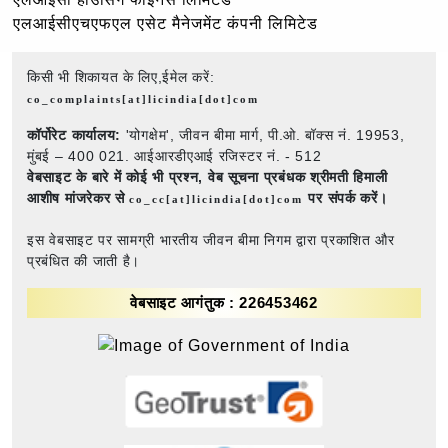
एलआईसीएचएफएल एसेट मैनेजमेंट कंपनी लिमिटेड
किसी भी शिकायत के लिए,ईमेल करें:
co_complaints[at]licindia[dot]com
कॉर्पोरेट कार्यालय:
'योगक्षेम', जीवन बीमा मार्ग, पी.ओ. बॉक्स नं. 19953,
मुंबई – 400 021. आईआरडीएआई रजिस्टर नं. - 512
वेबसाइट के बारे में कोई भी प्रश्न,
वेब सूचना प्रबंधक श्रीमती हिमाली
आशीष मांजरेकर से
पर संपर्क करें।
co_cc[at]licindia[dot]com
इस वेबसाइट पर सामग्री भारतीय जीवन बीमा निगम द्वारा प्रकाशित और
प्रबंधित की जाती है।
वेबसाइट आगंतुक : 226453462