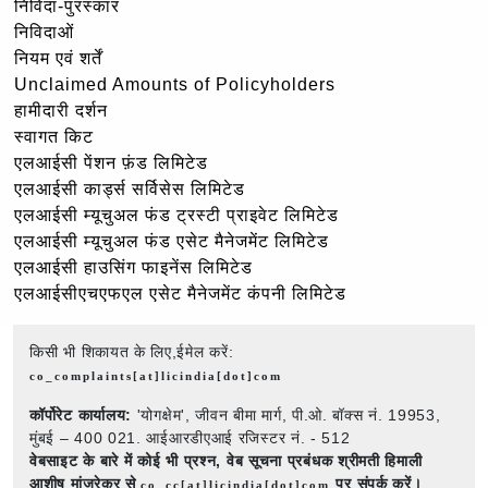
निविदा-पुरस्कार
निविदाओं
नियम एवं शर्तें
Unclaimed Amounts of Policyholders
हामीदारी दर्शन
स्वागत किट
एलआईसी पेंशन फ़ंड लिमिटेड
एलआईसी कार्ड्स सर्विसेस लिमिटेड
एलआईसी म्यूचुअल फंड ट्रस्टी प्राइवेट लिमिटेड
एलआईसी म्यूचुअल फंड एसेट मैनेजमेंट लिमिटेड
एलआईसी हाउसिंग फाइनेंस लिमिटेड
एलआईसीएचएफएल एसेट मैनेजमेंट कंपनी लिमिटेड
किसी भी शिकायत के लिए,ईमेल करें:
co_complaints[at]licindia[dot]com
कॉर्पोरेट कार्यालय:
'योगक्षेम', जीवन बीमा मार्ग, पी.ओ. बॉक्स नं. 19953,
मुंबई – 400 021. आईआरडीएआई रजिस्टर नं. - 512
वेबसाइट के बारे में कोई भी प्रश्न,
वेब सूचना प्रबंधक श्रीमती हिमाली
आशीष मांजरेकर से
पर संपर्क करें।
co_cc[at]licindia[dot]com