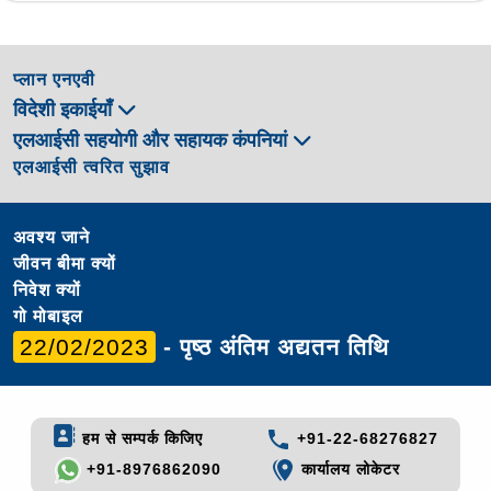
प्लान एनएवी
विदेशी इकाईयाँ
एलआईसी सहयोगी और सहायक कंपनियां
एलआईसी त्वरित सुझाव
अवश्य जाने
जीवन बीमा क्यों
निवेश क्यों
गो मोबाइल
22/02/2023
- पृष्ठ अंतिम अद्यतन तिथि
हम से सम्पर्क किजिए
+91-22-68276827
+91-8976862090
कार्यालय लोकेटर