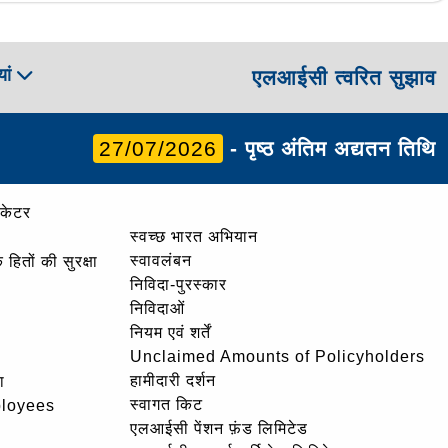
ां
एलआईसी त्वरित सुझाव
27/07/2026
- पृष्ठ अंतिम अद्यतन तिथि
ोकेटर
स्वच्छ भारत अभियान
स्वावलंबन
हितों की सुरक्षा
निविदा-पुरस्कार
निविदाओं
नियम एवं शर्तें
Unclaimed Amounts of Policyholders
हामीदारी दर्शन
ा
स्वागत किट
ployees
एलआईसी पेंशन फ़ंड लिमिटेड