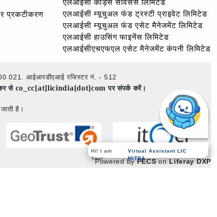
एलआईसी कार्ड्स सर्विसेस लिमिटेड
एलआईसी म्यूचुअल फंड ट्रस्टी प्राइवेट लिमिटेड
और प्रकटीकरण
एलआईसी म्यूचुअल फंड एसेट मैनेजमेंट लिमिटेड
एलआईसी हाउसिंग फाइनेंस लिमिटेड
एलआईसीएचएफएल एसेट मैनेजमेंट कंपनी लिमिटेड
ई – 400 021. आईआरडीएआई रजिस्टर नं. - 512
co_cc[at]licindia[dot]com
ेकर से
पर संपर्क करें।
 जाती है।
Hi! I am
Virtual Assistant LIC
Your
MITRA
Powered by
PECS
on
Liferay DXP