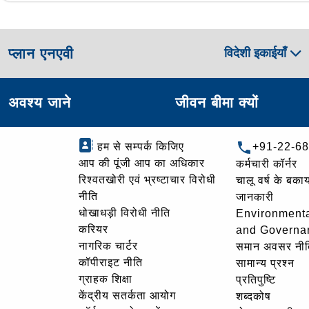
प्लान एनएवी
विदेशी इकाईयाँ
अवश्य जाने
जीवन बीमा क्यों
हम से सम्पर्क किजिए
+91-22-6
आप की पूंजी आप का अधिकार
कर्मचारी कॉर्नर
रिश्वतखोरी एवं भ्रष्टाचार विरोधी
चालू वर्ष के बकाय
नीति
जानकारी
धोखाधड़ी विरोधी नीति
Environmenta
करियर
and Governa
नागरिक चार्टर
समान अवसर नीत
कॉपीराइट नीति
सामान्य प्रश्न
ग्राहक शिक्षा
प्रतिपुष्टि
केंद्रीय सतर्कता आयोग
शब्दकोष