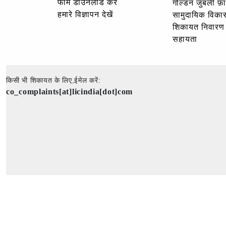
फॉर्म डाउनलोड करें
गोल्‍डन जुबली फ़
हमारे विज्ञापन देखें
सामुदायिक विका
शिकायत निवारण
सहायता
किसी भी शिकायत के लिए,ईमेल करें:
co_complaints[at]licindia[dot]com
कॉपीराइट © 2025 - सर्वाधिकार सुरक्षित - भारतीय जीवन बीमा निगम की आधिकारिक वेबसाइट।