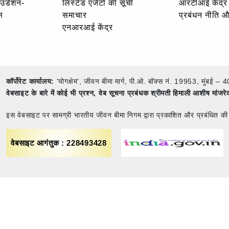
ाउंडेशन-
लिस्टेड एजेंटों की सूची
आरटीआई केंद्र
स
समाचार
प्रबंधन नीति 
एनआरआई केंद्र
कॉर्पोरेट कार्यालय:
'योगक्षेम', जीवन बीमा मार्ग, पी.ओ. बॉक्स नं. 19953, मुंब
वेबसाइट के बारे में कोई भी प्रश्न,
वेब सूचना प्रबंधक श्रीमती हिमाली आशीष मांजर
इस वेबसाइट पर सामग्री भारतीय जीवन बीमा निगम द्वारा प्रकाशित और प्रबंधित की
वेबसाइट आगंतुक : 228493428
नियम एवं शर्तें
साइट मैप
गोपनीयता नीति