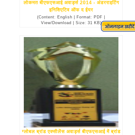
लोकमत बीएफएसआई अवार्ड्स 2014 - अंडरराइटिंग
इनिशिएटिव ऑफ द ईयर
(Content: English | Format: PDF |
View/Download | Size: 31 KB)
ग्लोबल ब्रांड एक्सीलेंस अवार्ड्स बीएफएसआई में ब्रांड